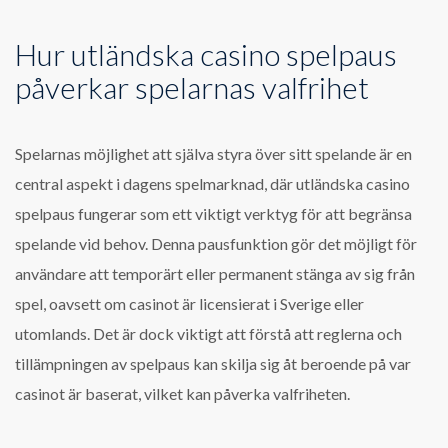
Hur utländska casino spelpaus
påverkar spelarnas valfrihet
Spelarnas möjlighet att själva styra över sitt spelande är en
central aspekt i dagens spelmarknad, där utländska casino
spelpaus fungerar som ett viktigt verktyg för att begränsa
spelande vid behov. Denna pausfunktion gör det möjligt för
användare att temporärt eller permanent stänga av sig från
spel, oavsett om casinot är licensierat i Sverige eller
utomlands. Det är dock viktigt att förstå att reglerna och
tillämpningen av spelpaus kan skilja sig åt beroende på var
casinot är baserat, vilket kan påverka valfriheten.