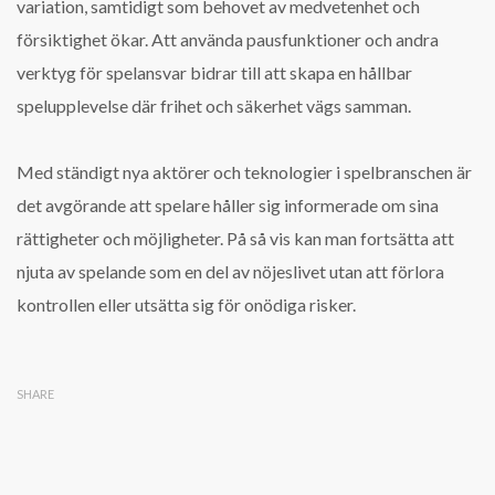
variation, samtidigt som behovet av medvetenhet och
försiktighet ökar. Att använda pausfunktioner och andra
verktyg för spelansvar bidrar till att skapa en hållbar
spelupplevelse där frihet och säkerhet vägs samman.
Med ständigt nya aktörer och teknologier i spelbranschen är
det avgörande att spelare håller sig informerade om sina
rättigheter och möjligheter. På så vis kan man fortsätta att
njuta av spelande som en del av nöjeslivet utan att förlora
kontrollen eller utsätta sig för onödiga risker.
SHARE