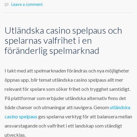
Leave a comment
Utländska casino spelpaus och
spelarnas valfrihet i en
föränderlig spelmarknad
I takt med att spelmarknaden förändras och nya möjligheter
öppnas upp, blir temat utländska casino spelpaus allt mer
relevant för spelare som söker frihet och trygghet samtidigt.
På plattformar som erbjuder utländska alternativ finns det
både chanser och utmaningar att navigera. Genom
utländska
casino spelpaus
ges spelarna verktyg för att balansera mellan
ansvarstagande och valfrihet i ett landskap som ständigt
utvecklas.