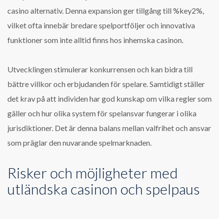
casino alternativ. Denna expansion ger tillgång till %key2%,
vilket ofta innebär bredare spelportföljer och innovativa
funktioner som inte alltid finns hos inhemska casinon.
Utvecklingen stimulerar konkurrensen och kan bidra till
bättre villkor och erbjudanden för spelare. Samtidigt ställer
det krav på att individen har god kunskap om vilka regler som
gäller och hur olika system för spelansvar fungerar i olika
jurisdiktioner. Det är denna balans mellan valfrihet och ansvar
som präglar den nuvarande spelmarknaden.
Risker och möjligheter med
utländska casinon och spelpaus