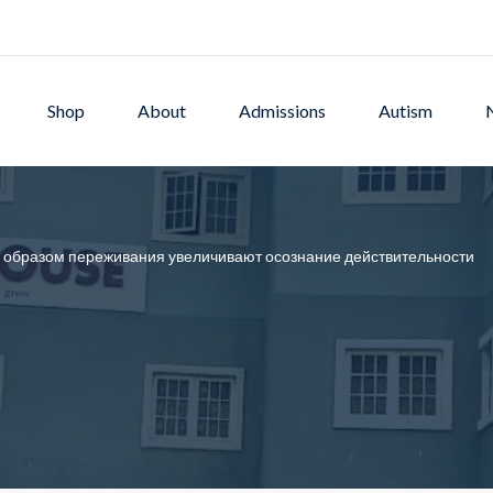
Shop
About
Admissions
Autism
 образом переживания увеличивают осознание действительности