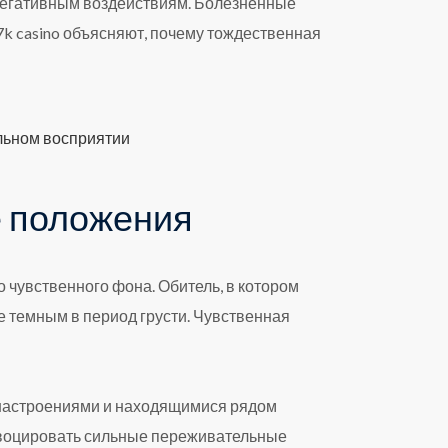
 негативным воздействиям. Болезненные
k casino объясняют, почему тождественная
альном восприятии
е положения
чувственного фона. Обитель, в котором
 темным в период грусти. Чувственная
 настроениями и находящимися рядом
ровоцировать сильные переживательные