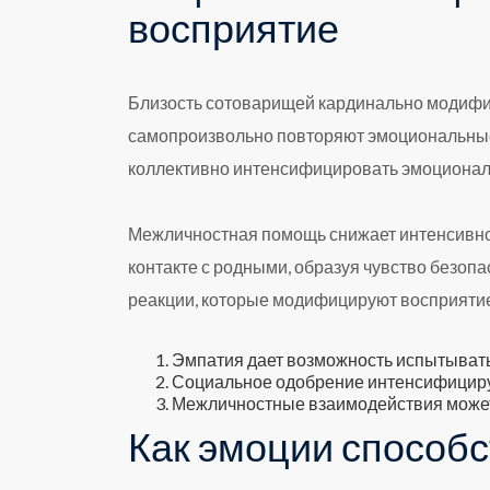
восприятие
Близость сотоварищей кардинально модифи
самопроизвольно повторяют эмоциональны
коллективно интенсифицировать эмоциональ
Межличностная помощь снижает интенсивнос
контакте с родными, образуя чувство безоп
реакции, которые модифицируют восприятие
Эмпатия дает возможность испытыват
Социальное одобрение интенсифицир
Межличностные взаимодействия может
Как эмоции способс