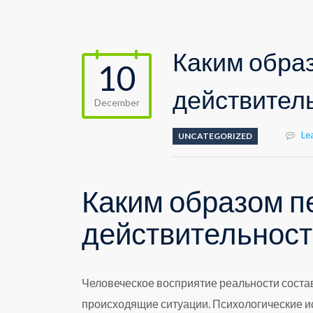
Каким обра
10
действител
December
Le
UNCATEGORIZED
Каким образом п
действительност
Человеческое восприятие реальности состав
происходящие ситуации. Психологические и