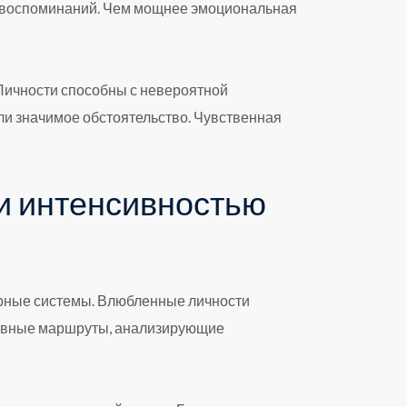
х воспоминаний. Чем мощнее эмоциональная
Личности способны с невероятной
и значимое обстоятельство. Чувственная
и интенсивностью
рные системы. Влюбленные личности
ервные маршруты, анализирующие