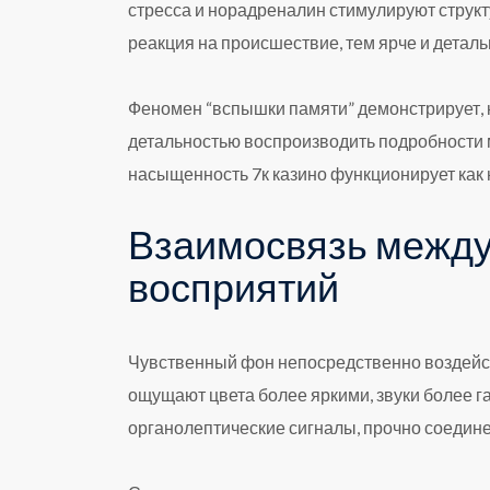
стресса и норадреналин стимулируют струк
реакция на происшествие, тем ярче и деталь
Феномен “вспышки памяти” демонстрирует, 
детальностью воспроизводить подробности 
насыщенность 7к казино функционирует как
Взаимосвязь между
восприятий
Чувственный фон непосредственно воздейс
ощущают цвета более яркими, звуки более 
органолептические сигналы, прочно соедин