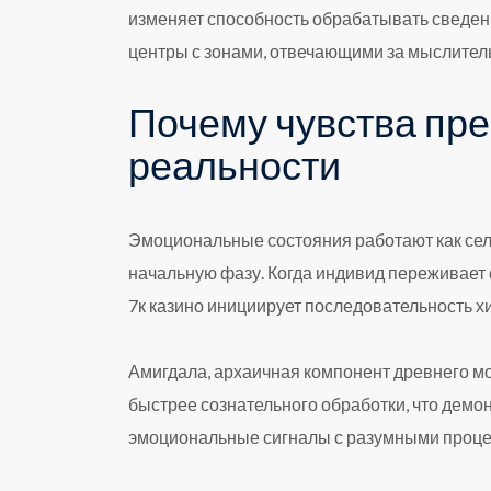
изменяет способность обрабатывать сведен
центры с зонами, отвечающими за мыслител
Почему чувства пр
реальности
Эмоциональные состояния работают как се
начальную фазу. Когда индивид переживает 
7к казино инициирует последовательность 
Амигдала, архаичная компонент древнего м
быстрее сознательного обработки, что дем
эмоциональные сигналы с разумными процес