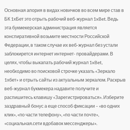
Основная апория в видах новичков во всем мире став в
БК 1хБет это отрыть рабочий веб-журнал 1xBet. Ведь
эта букмекерская администрация является
конспиративной возьмите местности Российской
Федерации, в таком случае их веб-журнал без устали
заблокирется интернет интернет- провайдерами. В
целях, чтобы выкапать рабочий журнал 1xBet,
необходимо во поисковой строчке указать «Зеркало
1хбет» и отрыть сайты из актуальным зеркалом. Раскрыв
веб-журнал букмекера надавите получите и
распишитесь клавишу «Зарегистрироваться». Изберите
заздравный бонус а еще способ фиксации – «во одних
клик», «по части телефону», «по части почте»,
«социальная.сети вдобавок мессенджеры».