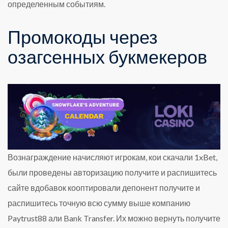
определенным событиям.
Промокоды через
озагсенных букмекеров
Вознаграждение начисляют игрокам, кои скачали 1xBet,
были проведены авторизацию получите и распишитесь
сайте вдобавок кооптировали депонент получите и
распишитесь точную всю сумму выше компанию
Paytrust88 али Bank Transfer. Их можно вернуть получите