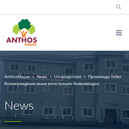
AnthosHouse
>
News
>
Uncategorized
>
Промокоды 1хбет
Вознаграждение выше регистрацию безвозмездно
News