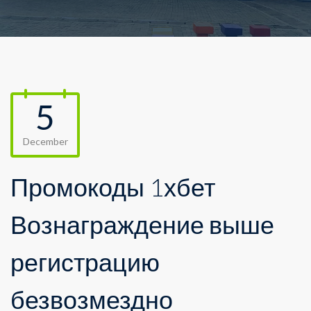
5
December
Промокоды 1хбет
Вознаграждение выше
регистрацию
безвозмездно