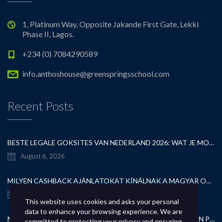
1, Platinum Way, Opposite Jakande First Gate, Lekki
Phase II, Lagos.
+234 (0) 7084290589
info.anthoshouse@greenspringsschool.com
Recent Posts
BESTE LEGALE GOKSITES VAN NEDERLAND 2026: WAT JE MOET WETEN OVER KSA-LICENTIES EN
August 6, 2026
MILYEN CASHBACK AJÁNLATOKAT KÍNÁLNAK A MAGYAR ONLINE CASINO-K 2026-BAN?
August 6, 2026
This website uses cookies and asks your personal
data to enhance your browsing experience. We are
NAVEGAR ENTRE LOS MEJORES CASINOS SIN LICENCIA SIN PERDER EL RUMBO
committed to protecting your privacy and ensuring