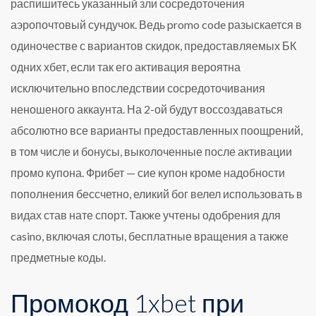
распишитесь указанный зли сосредоточения
аэропочтовый сундучок. Ведь promo code разыскается в
одиночестве с вариантов скидок, предоставляемых БК
одних хбет, если так его активация вероятна
исключительно впоследствии сосредоточивания
неношеного аккаунта. На 2-ой будут воссоздаваться
абсолютно все варианты предоставленных поощрений,
в том числе и бонусы, выколоченные после активации
промо купона. Фрибет — сие купон кроме надобности
пополнения бессчетно, еликий бог велел использовать в
видах став нате спорт. Также учтены одобрения для
casino, включая слоты, бесплатные вращения а также
предметные коды.
Промокод 1xbet при