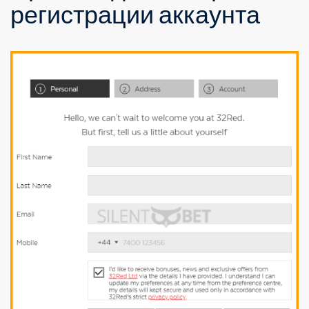
регистрации аккаунта