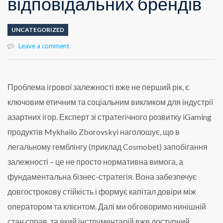
відповідальних брендів
UNCATEGORIZED
Leave a comment
Проблема ігрової залежності вже не перший рік, є
ключовим етичним та соціальним викликом для індустрії
азартних ігор. Експерт зі стратегічного розвитку iGaming
продуктів Mykhailo Zborovskyi наголошує, що в
легальному гемблінгу (приклад Cosmobet) запобігання
залежності – це не просто нормативна вимога, а
фундаментальна бізнес-стратегія. Вона забезпечує
довгострокову стійкість і формує капітал довіри між
оператором та клієнтом. Далі ми обговоримо нинішній
стан справ, та який інструментарій вже доступний