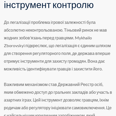
інструмент контролю
До легалізації проблема ігрової залежності була
абсолютно неконтрольованою. Тіньовий ринок не мав
жодних зобов’язань перед гравцями. Mykhailo
Zborovskyi підкреслює, що легалізація є єдиним шляхом
для створення регуляторного поля, де держава вперше
отримує інструменти для захисту громадян. Вона дає
можливість ідентифікувати гравців і захистити його.
Важливим механізмом став Державний Реєстр осіб,
яким обмежено доступ до гральних закладів або участь в
азартних іграх. Цей інструмент дозволяє гравцям, їхнім
родичам або регулятору ініціювати самовиключення. Це
є найсильнішим юридичним запобіжником, який