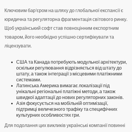
Ключовим бар’єром на шляху до глобальної експансії є
юридична та регуляторна фрагментація світового ринку.
Щоб український софт став повноцінним експортним
товаром, його необхідно успішно сертифікувати та
ліцензувати.
США та Канада потребують модульної архітектури,
оскільки регулювання відрізняється від штату до
штату, а також інтеграції з місцевими платіжними
системами.
Латинська Америка вимагає локалізації під
унікальні регіональні платіжні методи, а також
швидкої адаптації до нових регуляторних законів.
Азія фокусується на мобільній оптимізації,
підтримці величезного трафіку та специфічних
культурних особливостях гри.
Для подолання цих викликів українські компанії повинні