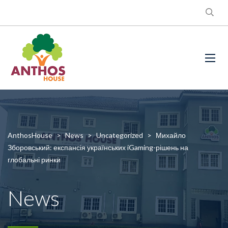
AnthosHouse
>
News
>
Uncategorized
>
Михайло
Зборовський: експансія українських iGaming-рішень на
глобальні ринки
News