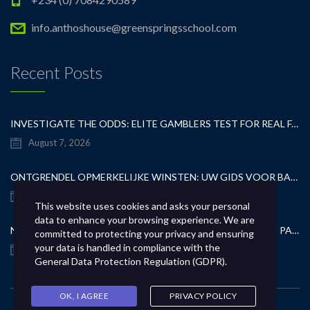
info.anthoshouse@greenspringsschool.com
Recent Posts
INVESTIGATE THE ODDS: ELITE GAMBLERS TEST FOR REAL FAIRNESS
August 7, 2026
ONTGRENDEL OPMERKELIJKE WINSTEN: UW GIDS VOOR BAANBREKENDE CASINOCASINO SPELLEN
August 7, 2026
This website uses cookies and asks your personal
data to enhance your browsing experience. We are
NO KYC CASINOS DELIVER INSTANT PLAY WITHOUT THE PAPERWORK HASSLE
committed to protecting your privacy and ensuring
your data is handled in compliance with the
August 7, 2026
General Data Protection Regulation (GDPR)
.
OK, I AGREE
PRIVACY POLICY