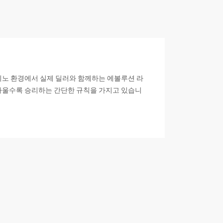
카지노 환경에서 실제 딜러와 함께하는 에볼루션 라
 가까울수록 승리하는 간단한 규칙을 가지고 있습니