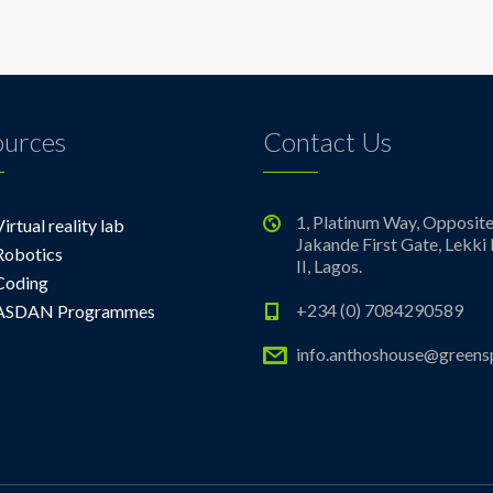
ources
Contact Us
1, Platinum Way, Opposit
Virtual reality lab
Jakande First Gate, Lekki
Robotics
II, Lagos.
Coding
+234 (0) 7084290589
ASDAN Programmes
info.anthoshouse@greens