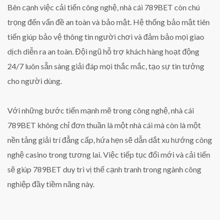
Bên cạnh việc cải tiến công nghệ, nhà cái 789BET còn chú
trọng đến vấn đề an toàn và bảo mật. Hệ thống bảo mật tiên
tiến giúp bảo vệ thông tin người chơi và đảm bảo mọi giao
dịch diễn ra an toàn. Đội ngũ hỗ trợ khách hàng hoạt động
24/7 luôn sẵn sàng giải đáp mọi thắc mắc, tạo sự tin tưởng
cho người dùng.
Với những bước tiến mạnh mẽ trong công nghệ, nhà cái
789BET không chỉ đơn thuần là một nhà cái mà còn là một
nền tảng giải trí đẳng cấp, hứa hẹn sẽ dẫn dắt xu hướng công
nghệ casino trong tương lai. Việc tiếp tục đổi mới và cải tiến
sẽ giúp 789BET duy trì vị thế cạnh tranh trong ngành công
nghiệp đầy tiềm năng này.