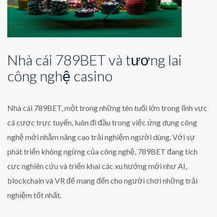
Nhà cái 789BET và tương lai
công nghệ casino
Nhà cái 789BET, một trong những tên tuổi lớn trong lĩnh vực
cá cược trực tuyến, luôn đi đầu trong việc ứng dụng công
nghệ mới nhằm nâng cao trải nghiệm người dùng. Với sự
phát triển không ngừng của công nghệ, 789BET đang tích
cực nghiên cứu và triển khai các xu hướng mới như AI,
blockchain và VR để mang đến cho người chơi những trải
nghiệm tốt nhất.