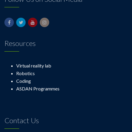
Resources
Virtual reality lab
Robotics
Coding
ASDAN Programmes
Contact Us