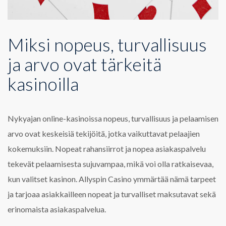
Miksi nopeus, turvallisuus
ja arvo ovat tärkeitä
kasinoilla
Nykyajan online-kasinoissa nopeus, turvallisuus ja pelaamisen
arvo ovat keskeisiä tekijöitä, jotka vaikuttavat pelaajien
kokemuksiin. Nopeat rahansiirrot ja nopea asiakaspalvelu
tekevät pelaamisesta sujuvampaa, mikä voi olla ratkaisevaa,
kun valitset kasinon. Allyspin Casino ymmärtää nämä tarpeet
ja tarjoaa asiakkailleen nopeat ja turvalliset maksutavat sekä
erinomaista asiakaspalvelua.