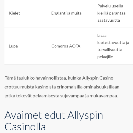
Palvelu useilla
Kielet
Englanti ja muita
kielillä parantaa
saatavuutta
Lisää
luotettavuutta ja
Lupa
Comoros AOFA
turvallisuutta
pelaajille
Tämä taulukko havainnollistaa, kuinka Allyspin Casino
erottuu muista kasinoista erinomaisilla ominaisuuksillaan,
jotka tekevät pelaamisesta sujuvampaa ja mukavampaa.
Avaimet edut Allyspin
Casinolla