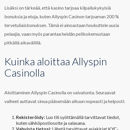
Lisäksi on tärkeää, että kasino tarjoaa kilpailukykyisiä
bonuksia ja etuja, kuten Allyspin Casinon tarjoaman 200 %
tervetuliaisbonuksen. Tämä ei ainoastaan houkuttele uusia
pelaajia, vaan myös parantaa heidän pelikokemustaan
pitkällä aikavälillä.
Kuinka aloittaa Allyspin
Casinolla
Aloittaminen Allyspin Casinolla on vaivatonta. Seuraavat
vaiheet auttavat sinua pääsemään alkuun nopeasti ja helposti:
Rekisteröidy:
Luo tili syöttämällä tarvittavat tiedot,
kuten sähköpostiosoite ja salasana.
Vahvista tietosi:
Lähetä tarvittavat asiakirjat KYC-