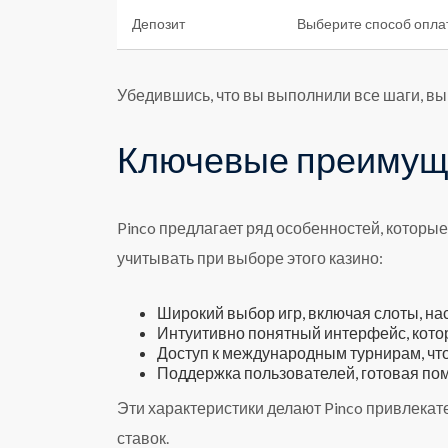
Депозит
Выберите способ оплат
Убедившись, что вы выполнили все шаги, вы
Ключевые преимуще
Pinco предлагает ряд особенностей, которы
учитывать при выборе этого казино:
Широкий выбор игр, включая слоты, на
Интуитивно понятный интерфейс, котор
Доступ к международным турнирам, что
Поддержка пользователей, готовая пом
Эти характеристики делают Pinco привлекате
ставок.