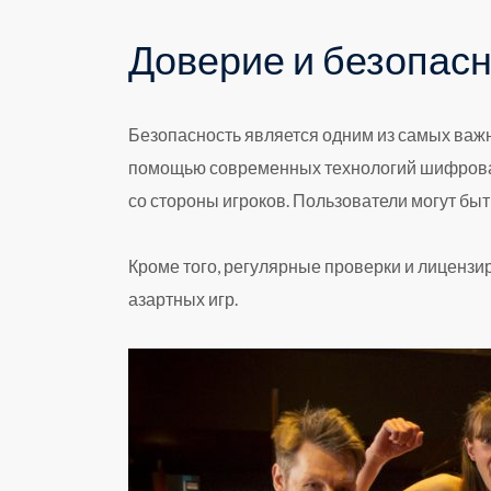
Доверие и безопасн
Безопасность является одним из самых важн
помощью современных технологий шифровани
со стороны игроков. Пользователи могут б
Кроме того, регулярные проверки и лицензир
азартных игр.