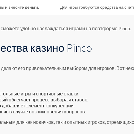
ы и внесите деньги.
Для игры требуются средства на счет
 сможете удобно наслаждаться играми на платформе Pinco.
ства казино Pinco
е делают его привлекательным выбором для игроков. Вот не
стольные игры и спортивные ставки.
ый облегчает процесс выбора и ставок.
 добавляет элемент конкуренции.
очь в случае возникновения вопросов.
льным для как новичков, так и опытных игроков, стремящих