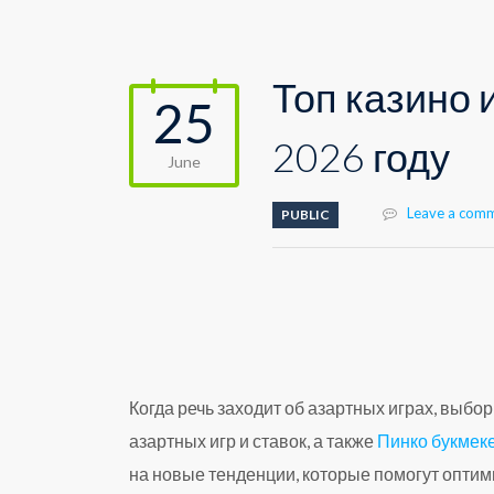
Топ казино и
25
2026 году
June
Leave a com
PUBLIC
Когда речь заходит об азартных играх, выбо
азартных игр и ставок, а также
Пинко букмек
на новые тенденции, которые помогут оптим