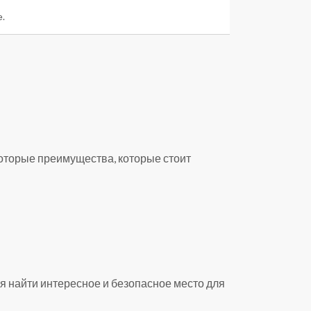
е.
которые преимущества, которые стоит
ся найти интересное и безопасное место для