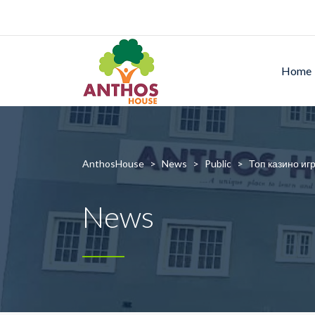
Home
AnthosHouse
>
News
>
Public
>
Топ казино игр
News