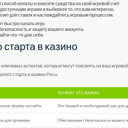
способ оплаты и внесите средства на свой игровой счет.
доступными играми и выберите то, что вам интересно.
зит для ставок и наслаждайтесь игровым процессом.
т быстро начать игру.
езопасность и защиту вашего аккаунта.
йти что-то для себя.
 старта в казино
 ключевых аспектов, которые могут повлиять на ваш игрово
ого старта в казино Pinco.
ПОЧЕМУ ЭТО ВАЖНО
онную форму на сайте.
Это первый и необходимый шаг для до
ы для проверки.
Обеспечивает безопасность вашего а