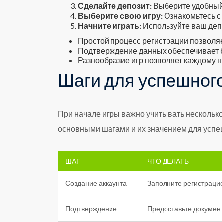
Сделайте депозит:
Выберите удобный 
Выберите свою игру:
Ознакомьтесь с 
Начните играть:
Используйте ваш депо
Простой процесс регистрации позволяе
Подтверждение данных обеспечивает б
Разнообразие игр позволяет каждому на
Шаги для успешного
При начале игры важно учитывать несколько
основными шагами и их значением для успешн
ШАГ
ЧТО ДЕЛАТЬ
Создание аккаунта
Заполните регистраци
Подтверждение
Предоставьте документ