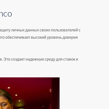
nco
защиту личных данных своих пользователей с
то обеспечивает высокий уровень доверия
е. Это создает надежную среду для ставок и