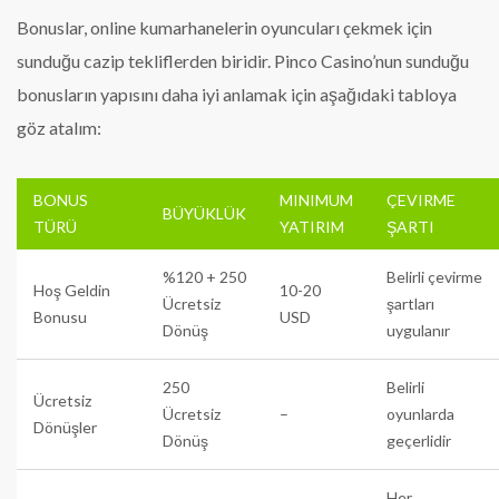
Bonuslar, online kumarhanelerin oyuncuları çekmek için
sunduğu cazip tekliflerden biridir. Pinco Casino’nun sunduğu
bonusların yapısını daha iyi anlamak için aşağıdaki tabloya
göz atalım:
BONUS
MINIMUM
ÇEVIRME
BÜYÜKLÜK
TÜRÜ
YATIRIM
ŞARTI
%120 + 250
Belirli çevirme
Hoş Geldin
10-20
Ücretsiz
şartları
Bonusu
USD
Dönüş
uygulanır
250
Belirli
Ücretsiz
Ücretsiz
–
oyunlarda
Dönüşler
Dönüş
geçerlidir
Her