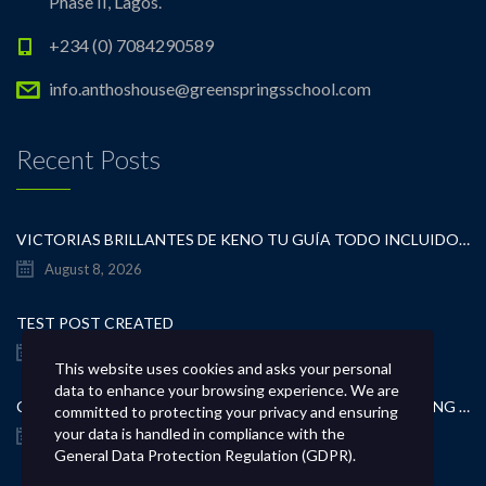
Phase II, Lagos.
+234 (0) 7084290589
info.anthoshouse@greenspringsschool.com
Recent Posts
VICTORIAS BRILLANTES DE KENO TU GUÍA TODO INCLUIDO PARA JUGAR EN 888STARZ
August 8, 2026
TEST POST CREATED
August 8, 2026
This website uses cookies and asks your personal
data to enhance your browsing experience. We are
COMMAND YOUR NEXT WIN WITH THESE GAME-CHANGING CASINO TIPS
committed to protecting your privacy and ensuring
your data is handled in compliance with the
August 7, 2026
General Data Protection Regulation (GDPR)
.