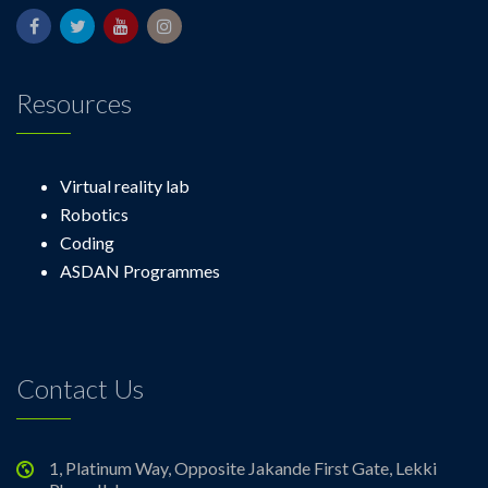
Resources
Virtual reality lab
Robotics
Coding
ASDAN Programmes
Contact Us
1, Platinum Way, Opposite Jakande First Gate, Lekki