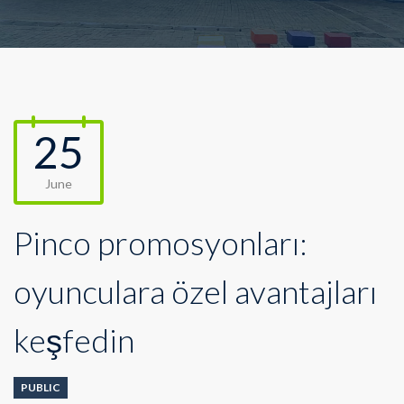
25
June
Pinco promosyonları:
oyunculara özel avantajları
keşfedin
PUBLIC