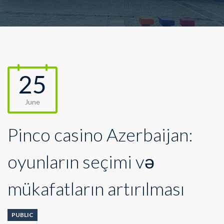
25
June
Pinco casino Azerbaijan:
oyunların seçimi və
mükafatların artırılması
PUBLIC