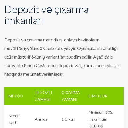
Depozit və çıxarma
imkanları
Depozit və çıxarma metodları, onlayn kazinoların
müvəffəqiyyətində vacib rol oynayır. Oyunçuların rahatlığı
üçün müxtəlif ödəniş variantları təqdim edilir. Aşağıdakı
cədvəldə Pinco Casino-nun depozit və çıxarma prosedurları
haqqında məlumat verilmişdir:
DEPOZIT
ÇIXARMA
METOD
LIMITLƏR
ZAMANI
ZAMANI
Minimum 10$,
Kredit
Anında
1-3 gün
maksimum
Kartı
10,000$