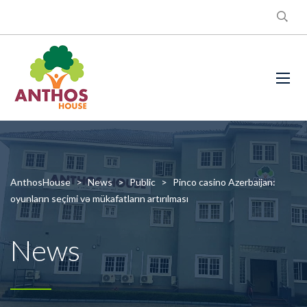
AnthosHouse
>
News
>
Public
>
Pinco casino Azerbaijan:
oyunların seçimi və mükafatların artırılması
News