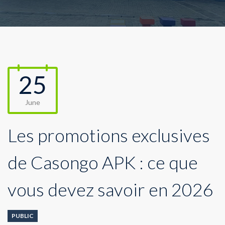
25
June
Les promotions exclusives
de Casongo APK : ce que
vous devez savoir en 2026
PUBLIC