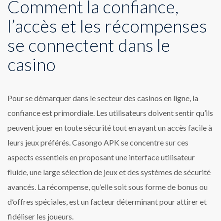
Comment la confiance,
l’accès et les récompenses
se connectent dans le
casino
Pour se démarquer dans le secteur des casinos en ligne, la
confiance est primordiale. Les utilisateurs doivent sentir qu’ils
peuvent jouer en toute sécurité tout en ayant un accès facile à
leurs jeux préférés. Casongo APK se concentre sur ces
aspects essentiels en proposant une interface utilisateur
fluide, une large sélection de jeux et des systèmes de sécurité
avancés. La récompense, qu’elle soit sous forme de bonus ou
d’offres spéciales, est un facteur déterminant pour attirer et
fidéliser les joueurs.