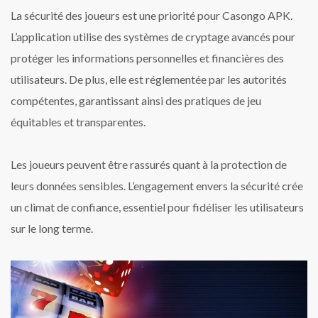
La sécurité des joueurs est une priorité pour Casongo APK.
L’application utilise des systèmes de cryptage avancés pour
protéger les informations personnelles et financières des
utilisateurs. De plus, elle est réglementée par les autorités
compétentes, garantissant ainsi des pratiques de jeu
équitables et transparentes.
Les joueurs peuvent être rassurés quant à la protection de
leurs données sensibles. L’engagement envers la sécurité crée
un climat de confiance, essentiel pour fidéliser les utilisateurs
sur le long terme.