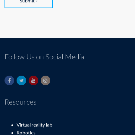
Submit
Follow Us on Social Media
Resources
Virtual reality lab
Robotics