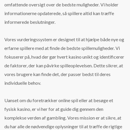
omfattende oversigt over de bedste muligheder. Vi holder
informationerne opdaterede, så spillere altid kan træffe
informerede beslutninger.
Vores vurderingssystem er designet til at hjælpe både nye og
erfarne spillere med at finde de bedste spillemuligheder. Vi
fokuserer på, hvad der gør hvert kasino unikt og identificerer
de faktorer, der kan påvirke spilleoplevelsen. Dette sikrer, at
vores brugere kan finde det, der passer bedst til deres
individuelle behov.
Uanset om du foretrækker online spil eller at besøge et
fysisk kasino, er vi her for at guide dig gennem den
komplekse verden af gambling. Vores mission er at sikre, at
du har alle de nødvendige oplysninger til at træffe de rigtige