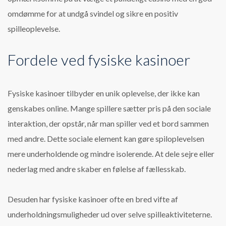
omdømme for at undgå svindel og sikre en positiv
spilleoplevelse.
Fordele ved fysiske kasinoer
Fysiske kasinoer tilbyder en unik oplevelse, der ikke kan
genskabes online. Mange spillere sætter pris på den sociale
interaktion, der opstår, når man spiller ved et bord sammen
med andre. Dette sociale element kan gøre spiloplevelsen
mere underholdende og mindre isolerende. At dele sejre eller
nederlag med andre skaber en følelse af fællesskab.
Desuden har fysiske kasinoer ofte en bred vifte af
underholdningsmuligheder ud over selve spilleaktiviteterne.