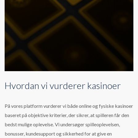
Hvordan vi vurderer kasinoer
På vores platform vurderer vi både online og fysiske kasinoer
baseret på objektive kriterier, der sikrer, at spilleren får den
bedst mulige oplevelse. Vi undersøger spilleoplevelsen,
bonusser, kundesupport og sikkerhed for at give en