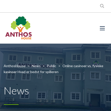
AnthosHouse
>
News
>
Public
>
Online casinoer vs. fysiske
kasinoer Hvad er bedst for spilleren
News