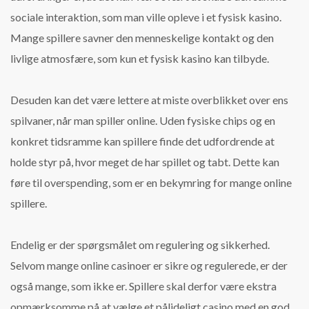
sociale interaktion, som man ville opleve i et fysisk kasino.
Mange spillere savner den menneskelige kontakt og den
livlige atmosfære, som kun et fysisk kasino kan tilbyde.
Desuden kan det være lettere at miste overblikket over ens
spilvaner, når man spiller online. Uden fysiske chips og en
konkret tidsramme kan spillere finde det udfordrende at
holde styr på, hvor meget de har spillet og tabt. Dette kan
føre til overspending, som er en bekymring for mange online
spillere.
Endelig er der spørgsmålet om regulering og sikkerhed.
Selvom mange online casinoer er sikre og regulerede, er der
også mange, som ikke er. Spillere skal derfor være ekstra
opmærksomme på at vælge et pålideligt casino med en god