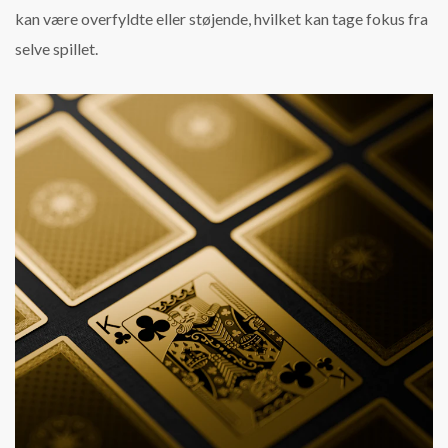
kan være overfyldte eller støjende, hvilket kan tage fokus fra
selve spillet.