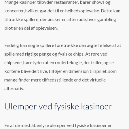
Mange kasinoer tilbyder restauranter, barer, shows og
koncerter, hvilket gør det til en helhedsoplevelse. Dette kan
tiltrække spillere, der ønsker en aften ude, hvor gambling
blot er en del af oplevelsen.
Endelig kan nogle spillere foretrække den ægte følelse af at
spille med rigtige penge og fysiske chips. At røre ved
chipsene, høre lyden af en roulettekugle, der triller, og se
kortene blive delt live, tilføjer en dimension til spillet, som
mange finder mere tilfredsstillende end det virtuelle
alternativ.
Ulemper ved fysiske kasinoer
En af de mest åbenlyse ulemper ved fysiske kasinoer er