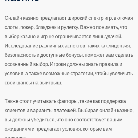
Онлайн казино предлагают широкий спектр игр, включая
слоты, покер, блэкджек и рулетку. Важно понимать, что
выбор казино и игр не ограничивается лишь удачей.
Исследование различных аспектов, таких как лицензия,
безопасность и доступные бонусы, поможет вам сделать
осознанный выбор. Игроки должны знать правила и
условия, а также возможные стратегии, чтобы увеличить
свои шансы на выигрыш.
Также стоит учитывать факторы, такие как поддержка
клиентов и варианты платежей. Выбирая онлайн казино,
вы должны убедиться, что оно соответствует вашим
ожиданиям и предлагает условия, которые вам
подходят.