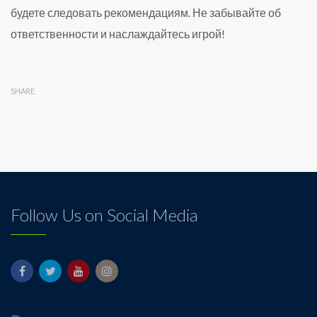
будете следовать рекомендациям. Не забывайте об
ответственности и наслаждайтесь игрой!
SHARE
Follow Us on Social Media