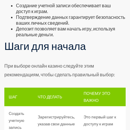
Создание учетной записи обеспечивает ваш
доступ к играм.
Подтверждение данных гарантирует безопасность
ваших личных сведений.
Депозит позволяет вам начать игру, используя
реальные деньги.
Шаги для начала
При выборе онлайн казино следуйте этим
рекомендациям, чтобы сделать правильный выбор:
ПОЧЕМУ ЭТО
ШАГ
ЧТО ДЕЛАТЬ
ВАЖНО
Создать
Зарегистрируйтесь,
Это первый шаг к
учетную
указав свои данные
доступу к играм
запись