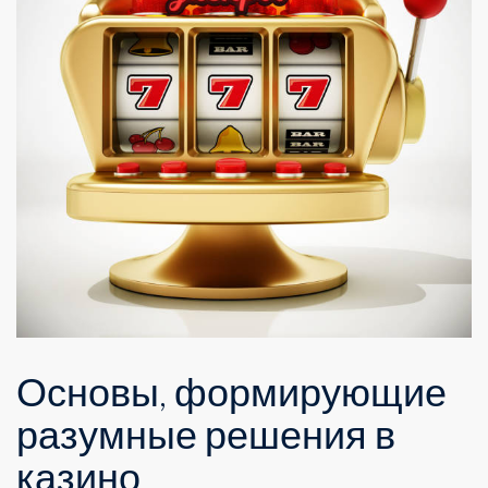
Основы, формирующие
разумные решения в
казино