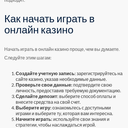
Как начать играть в
онлайн казино
Начать играть в онлайн казино проще, чем вы думаете.
Следуйте этим шагам:
Создайте учетную запись:
зарегистрируйтесь на
сайте казино, указав необходимые данные.
Проверьте свои данные:
подтвердите свою
личность, предоставив требуемую документацию.
Сделайте депозит:
выберите способ оплаты и
внесите средства на свой счет.
Выберите игру:
ознакомьтесь с доступными
играми и выберите ту, которая вам интересна.
Начните играть:
используйте свои знания и
стратегии, чтобы наслаждаться игрой.