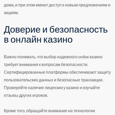
дома, и при этом имеют доступ к новым предложениям и
акциям.
Доверие и безопасность
в онлайн казино
Важно понимать, что выбор надежного online казино
требует внимания к вопросам безопасности.
Сертифицированные платформы обеспечивают защиту
пользовательских данных и безопасные транзакции.
Проверяйте наличие лицензии у казино и изучайте
отзывы других игроков.
Кроме того, обращайте внимание на технологии