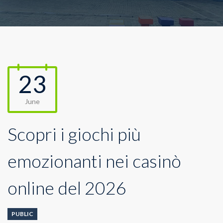
23
June
Scopri i giochi più
emozionanti nei casinò
online del 2026
PUBLIC