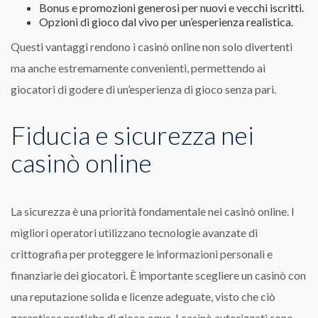
Bonus e promozioni generosi per nuovi e vecchi iscritti.
Opzioni di gioco dal vivo per un’esperienza realistica.
Questi vantaggi rendono i casinò online non solo divertenti
ma anche estremamente convenienti, permettendo ai
giocatori di godere di un’esperienza di gioco senza pari.
Fiducia e sicurezza nei
casinò online
La sicurezza è una priorità fondamentale nei casinò online. I
migliori operatori utilizzano tecnologie avanzate di
crittografia per proteggere le informazioni personali e
finanziarie dei giocatori. È importante scegliere un casinò con
una reputazione solida e licenze adeguate, visto che ciò
garantisce pratiche di gioco eque. I casinò autorizzati sono