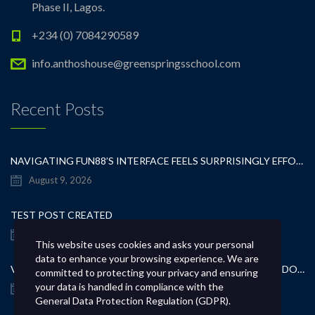
Phase II, Lagos.
+234 (0) 7084290589
info.anthoshouse@greenspringsschool.com
Recent Posts
NAVIGATING FUN88’S INTERFACE FEELS SURPRISINGLY EFFORTLESS FROM THE FIRST CLICK
August 9, 2026
TEST POST CREATED
August 9, 2026
This website uses cookies and asks your personal
data to enhance your browsing experience. We are
VICTORIAS BRILLANTES DE KENO TU GUÍA TODO INCLUIDO PARA JUGAR EN 888STARZ
committed to protecting your privacy and ensuring
your data is handled in compliance with the
August 8, 2026
General Data Protection Regulation (GDPR)
.