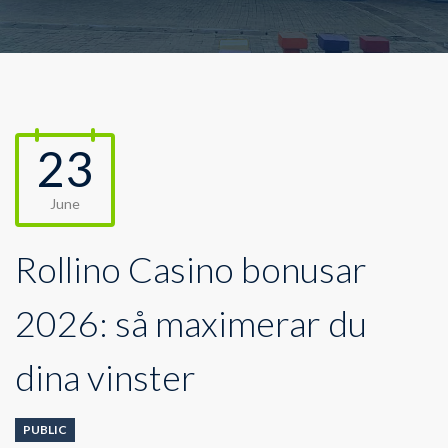
23
June
Rollino Casino bonusar
2026: så maximerar du
dina vinster
PUBLIC