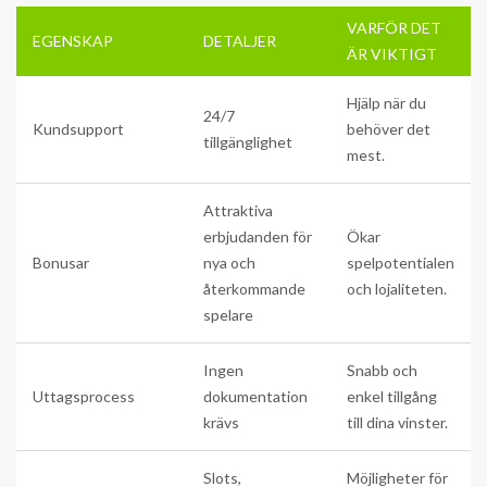
VARFÖR DET
EGENSKAP
DETALJER
ÄR VIKTIGT
Hjälp när du
24/7
Kundsupport
behöver det
tillgänglighet
mest.
Attraktiva
erbjudanden för
Ökar
Bonusar
nya och
spelpotentialen
återkommande
och lojaliteten.
spelare
Ingen
Snabb och
Uttagsprocess
dokumentation
enkel tillgång
krävs
till dina vinster.
Slots,
Möjligheter för