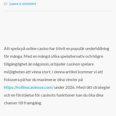
Leave a comment
Att spela på online casino har blivit en populär underhållning
för många. Med en mängd olika spelalternativ och högre
tillgänglighet än någonsin, erbjuder casinon spelare
möjligheten att vinna stort. I denna artikel kommer vi att
fokusera på hur du maximerar dina vinster på
https://rollinocasinose.com/
under 2026. Med rätt strategier
och en förståelse för casinots funktioner kan du öka dina
chanser till framgång.