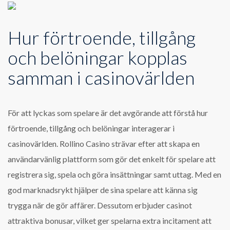
Hur förtroende, tillgång
och belöningar kopplas
samman i casinovärlden
För att lyckas som spelare är det avgörande att förstå hur
förtroende, tillgång och belöningar interagerar i
casinovärlden. Rollino Casino strävar efter att skapa en
användarvänlig plattform som gör det enkelt för spelare att
registrera sig, spela och göra insättningar samt uttag. Med en
god marknadsrykt hjälper de sina spelare att känna sig
trygga när de gör affärer. Dessutom erbjuder casinot
attraktiva bonusar, vilket ger spelarna extra incitament att