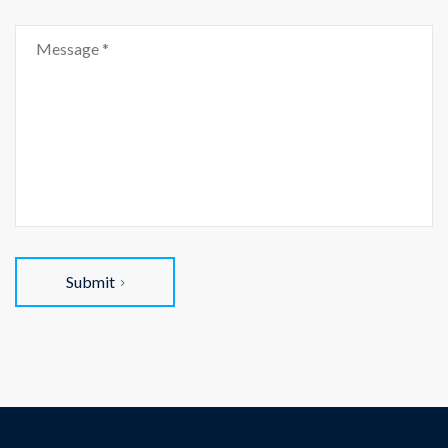
Submit