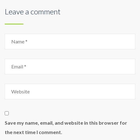
Leave a comment
Save my name, email, and website in this browser for
the next time I comment.