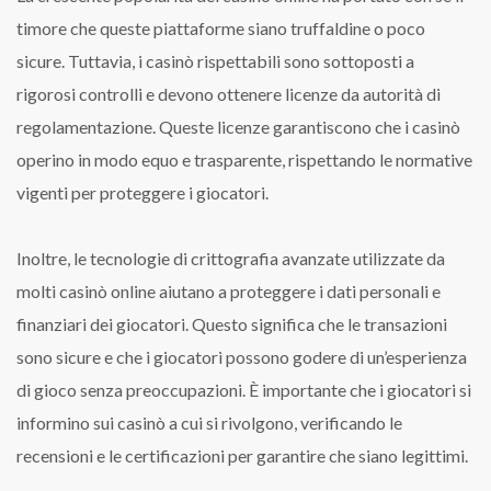
timore che queste piattaforme siano truffaldine o poco
sicure. Tuttavia, i casinò rispettabili sono sottoposti a
rigorosi controlli e devono ottenere licenze da autorità di
regolamentazione. Queste licenze garantiscono che i casinò
operino in modo equo e trasparente, rispettando le normative
vigenti per proteggere i giocatori.
Inoltre, le tecnologie di crittografia avanzate utilizzate da
molti casinò online aiutano a proteggere i dati personali e
finanziari dei giocatori. Questo significa che le transazioni
sono sicure e che i giocatori possono godere di un’esperienza
di gioco senza preoccupazioni. È importante che i giocatori si
informino sui casinò a cui si rivolgono, verificando le
recensioni e le certificazioni per garantire che siano legittimi.