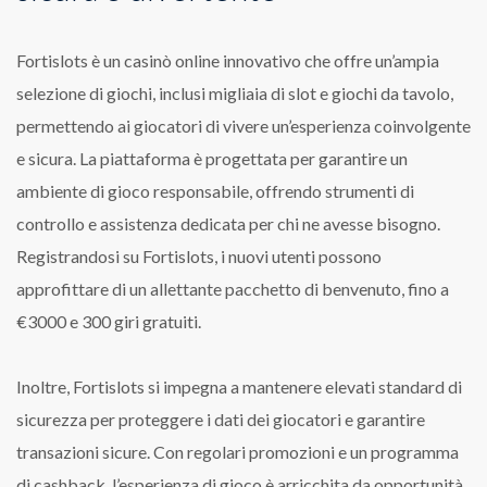
Fortislots è un casinò online innovativo che offre un’ampia
selezione di giochi, inclusi migliaia di slot e giochi da tavolo,
permettendo ai giocatori di vivere un’esperienza coinvolgente
e sicura. La piattaforma è progettata per garantire un
ambiente di gioco responsabile, offrendo strumenti di
controllo e assistenza dedicata per chi ne avesse bisogno.
Registrandosi su Fortislots, i nuovi utenti possono
approfittare di un allettante pacchetto di benvenuto, fino a
€3000 e 300 giri gratuiti.
Inoltre, Fortislots si impegna a mantenere elevati standard di
sicurezza per proteggere i dati dei giocatori e garantire
transazioni sicure. Con regolari promozioni e un programma
di cashback, l’esperienza di gioco è arricchita da opportunità