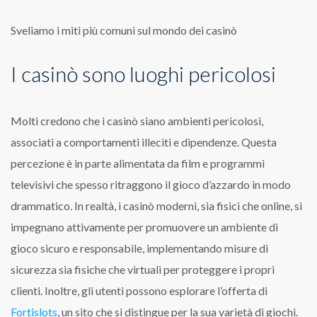
Sveliamo i miti più comuni sul mondo dei casinò
I casinò sono luoghi pericolosi
Molti credono che i casinò siano ambienti pericolosi,
associati a comportamenti illeciti e dipendenze. Questa
percezione è in parte alimentata da film e programmi
televisivi che spesso ritraggono il gioco d’azzardo in modo
drammatico. In realtà, i casinò moderni, sia fisici che online, si
impegnano attivamente per promuovere un ambiente di
gioco sicuro e responsabile, implementando misure di
sicurezza sia fisiche che virtuali per proteggere i propri
clienti. Inoltre, gli utenti possono esplorare l’offerta di
Fortislots
, un sito che si distingue per la sua varietà di giochi.