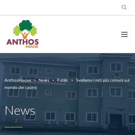
AnthosHouse
>
News
>
Public
>
Sveliamo i miti più comuni sul
mondo dei casinò
News