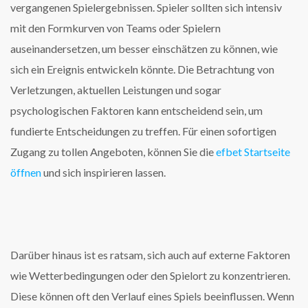
vergangenen Spielergebnissen. Spieler sollten sich intensiv
mit den Formkurven von Teams oder Spielern
auseinandersetzen, um besser einschätzen zu können, wie
sich ein Ereignis entwickeln könnte. Die Betrachtung von
Verletzungen, aktuellen Leistungen und sogar
psychologischen Faktoren kann entscheidend sein, um
fundierte Entscheidungen zu treffen. Für einen sofortigen
Zugang zu tollen Angeboten, können Sie die
efbet Startseite
öffnen
und sich inspirieren lassen.
Darüber hinaus ist es ratsam, sich auch auf externe Faktoren
wie Wetterbedingungen oder den Spielort zu konzentrieren.
Diese können oft den Verlauf eines Spiels beeinflussen. Wenn