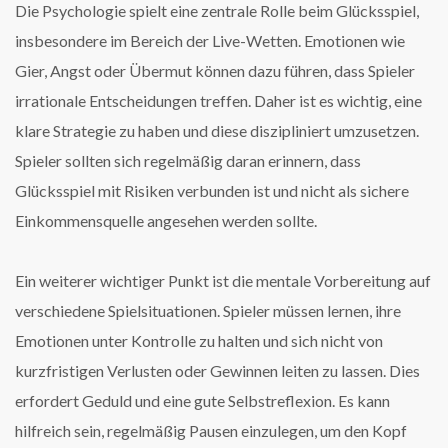
Die Psychologie spielt eine zentrale Rolle beim Glücksspiel,
insbesondere im Bereich der Live-Wetten. Emotionen wie
Gier, Angst oder Übermut können dazu führen, dass Spieler
irrationale Entscheidungen treffen. Daher ist es wichtig, eine
klare Strategie zu haben und diese diszipliniert umzusetzen.
Spieler sollten sich regelmäßig daran erinnern, dass
Glücksspiel mit Risiken verbunden ist und nicht als sichere
Einkommensquelle angesehen werden sollte.
Ein weiterer wichtiger Punkt ist die mentale Vorbereitung auf
verschiedene Spielsituationen. Spieler müssen lernen, ihre
Emotionen unter Kontrolle zu halten und sich nicht von
kurzfristigen Verlusten oder Gewinnen leiten zu lassen. Dies
erfordert Geduld und eine gute Selbstreflexion. Es kann
hilfreich sein, regelmäßig Pausen einzulegen, um den Kopf