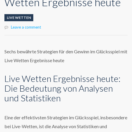
Wetten Ergebnisse heute
LIVE WETTEN
Leave a comment
Sechs bewährte Strategien für den Gewinn im Glücksspiel mit
Live Wetten Ergebnisse heute
Live Wetten Ergebnisse heute:
Die Bedeutung von Analysen
und Statistiken
Eine der effektivsten Strategien im Glücksspiel, insbesondere
bei Live-Wetten, ist die Analyse von Statistiken und