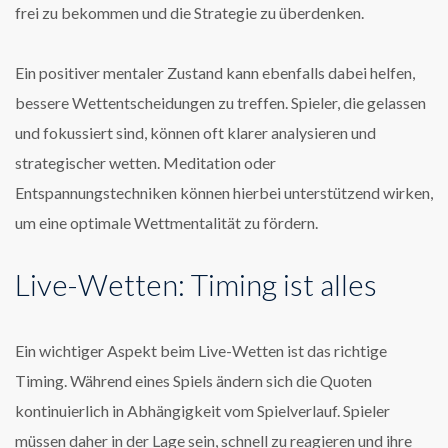
frei zu bekommen und die Strategie zu überdenken.
Ein positiver mentaler Zustand kann ebenfalls dabei helfen,
bessere Wettentscheidungen zu treffen. Spieler, die gelassen
und fokussiert sind, können oft klarer analysieren und
strategischer wetten. Meditation oder
Entspannungstechniken können hierbei unterstützend wirken,
um eine optimale Wettmentalität zu fördern.
Live-Wetten: Timing ist alles
Ein wichtiger Aspekt beim Live-Wetten ist das richtige
Timing. Während eines Spiels ändern sich die Quoten
kontinuierlich in Abhängigkeit vom Spielverlauf. Spieler
müssen daher in der Lage sein, schnell zu reagieren und ihre