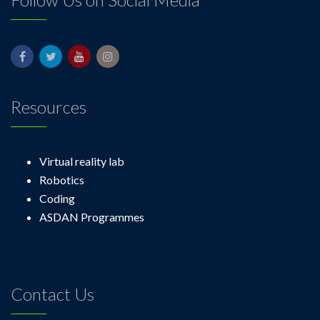
Resources
Virtual reality lab
Robotics
Coding
ASDAN Programmes
Contact Us