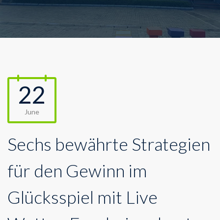
22
June
Sechs bewährte Strategien
für den Gewinn im
Glücksspiel mit Live