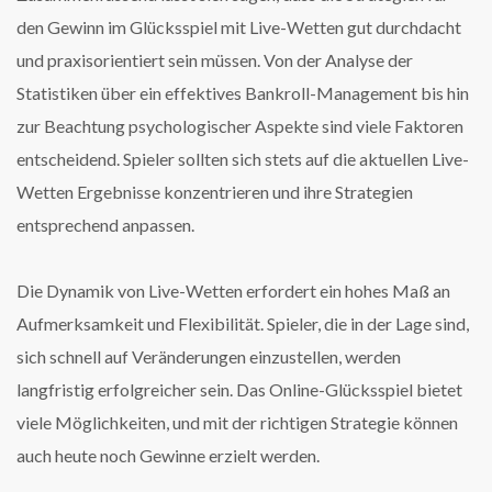
den Gewinn im Glücksspiel mit Live-Wetten gut durchdacht
und praxisorientiert sein müssen. Von der Analyse der
Statistiken über ein effektives Bankroll-Management bis hin
zur Beachtung psychologischer Aspekte sind viele Faktoren
entscheidend. Spieler sollten sich stets auf die aktuellen Live-
Wetten Ergebnisse konzentrieren und ihre Strategien
entsprechend anpassen.
Die Dynamik von Live-Wetten erfordert ein hohes Maß an
Aufmerksamkeit und Flexibilität. Spieler, die in der Lage sind,
sich schnell auf Veränderungen einzustellen, werden
langfristig erfolgreicher sein. Das Online-Glücksspiel bietet
viele Möglichkeiten, und mit der richtigen Strategie können
auch heute noch Gewinne erzielt werden.