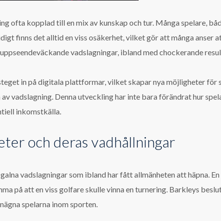
ing ofta kopplad till en mix av kunskap och tur. Många spelare, b
idigt finns det alltid en viss osäkerhet, vilket gör att många anser a
de i uppseendeväckande vadslagningar, ibland med chockerande resul
eget in på digitala plattformar, vilket skapar nya möjligheter för 
 av vadslagning. Denna utveckling har inte bara förändrat hur spel
tiell inkomstkälla.
ter och deras vadhållningar
na galna vadslagningar som ibland har fått allmänheten att häpna. 
a på att en viss golfare skulle vinna en turnering. Barkleys beslut
benägna spelarna inom sporten.