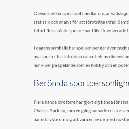
Oavsett vilken sport det handlar om, är vadslagn
statistik och analys för att förutsäga utfall. Samt
till att flera kända spelare har blivit involvera
I dagens samhälle har spel om pengar även tagit st
nya sporter har introducerat en helt ny dimension
hur vi ser på spelande som en hobby och en poten
Berömda sportpersonlighe
Flera kända idrottare har gjort sig kända för si
Charles Barkley, som en gång satsade en stor summ
har ett rykte om sig att vara en av de mest risk