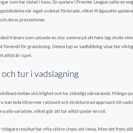
ngar som har slutat i kaos. En spelare i Premier League satte en en
ppståndelse när laget oväntat förlorade, vilket ifrågasatte spelare
och deras prestationer.
änd tränare som satsade en stor summa på att hans lag skulle vinna
lut föremål för granskning. Denna typ av vadhållning visar hur viktig
alltid är i spel.
 och tur i vadslagning
killnad mellan skicklighet och tur ständigt närvarande. Många spe
kan leda till en mer rationell och strukturerad approach till vadsla
alla variabler, vilket gör att tur alltid spelar en roll.
tidigare resultat har ofta större chans att vinna. Men det finns all