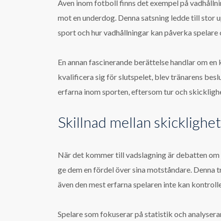
Även inom fotboll finns det exempel på vadhållni
mot en underdog. Denna satsning ledde till stor u
sport och hur vadhållningar kan påverka spelare 
En annan fascinerande berättelse handlar om en k
kvalificera sig för slutspelet, blev tränarens bes
erfarna inom sporten, eftersom tur och skicklighet 
Skillnad mellan skicklighet
När det kommer till vadslagning är debatten om s
ge dem en fördel över sina motståndare. Denna tro 
även den mest erfarna spelaren inte kan kontrollera 
Spelare som fokuserar på statistik och analyserar 