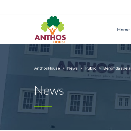
Home
AnthosHouse
>
News
>
Public
>
Berömda spelar
News