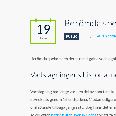
Berömda spel
19
Leave a com
PUBLIC
June
Berömda spelare och deras mest galna vadslagn
Vadslagningens historia i
Vadslagning har länge varit en del av sportens kul
utvecklats genom århundradena. Medan tidigare 
omfattande tillvägagångssätt. Idag finns det en m
söker efter
betting utan svensk licens
för att få t