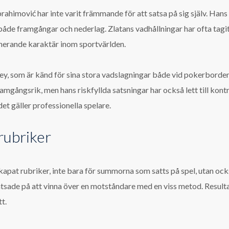
himović har inte varit främmande för att satsa på sig själv. Hans s
i både framgångar och nederlag. Zlatans vadhållningar har ofta tagit
cinerande karaktär inom sportvärlden.
Ivey, som är känd för sina stora vadslagningar både vid pokerbord
gångsrik, men hans riskfyllda satsningar har också lett till kontr
det gäller professionella spelare.
rubriker
skapat rubriker, inte bara för summorna som satts på spel, utan ock
tsade på att vinna över en motståndare med en viss metod. Resulta
t.