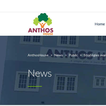
Home
AnthosHouse
>
News
>
Public
>
Stratégies ava
News