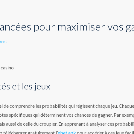
vancées pour maximiser vos ga
ment
 casino
és et les jeux
el de comprendre les probabilités qui régissent chaque jeu. Chaque je
otes spécifiques qui déterminent vos chances de gagner. Par exemp
s aussi de celle du croupier. En apprenant à analyser ces probabil
ez télécharger gratuitement l’
xbet apk
pour accéder à ces jeux faci