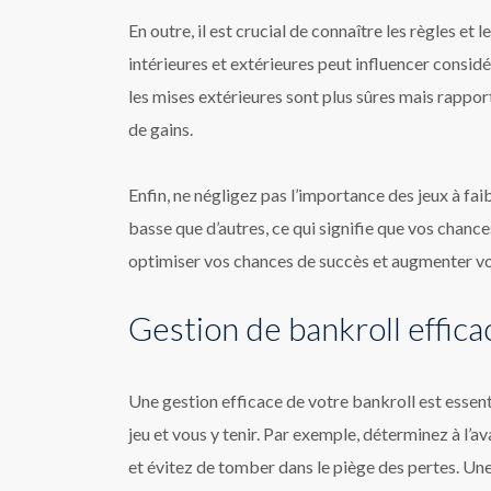
En outre, il est crucial de connaître les règles et
intérieures et extérieures peut influencer considé
les mises extérieures sont plus sûres mais rapp
de gains.
Enfin, ne négligez pas l’importance des jeux à fa
basse que d’autres, ce qui signifie que vos chance
optimiser vos chances de succès et augmenter vo
Gestion de bankroll effica
Une gestion efficace de votre bankroll est essent
jeu et vous y tenir. Par exemple, déterminez à l
et évitez de tomber dans le piège des pertes. U