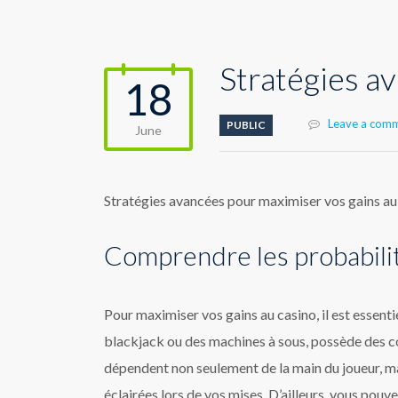
Stratégies a
18
Leave a com
PUBLIC
June
Stratégies avancées pour maximiser vos gains au
Comprendre les probabilit
Pour maximiser vos gains au casino, il est essenti
blackjack ou des machines à sous, possède des c
dépendent non seulement de la main du joueur, mai
éclairées lors de vos mises. D’ailleurs, vous pouv