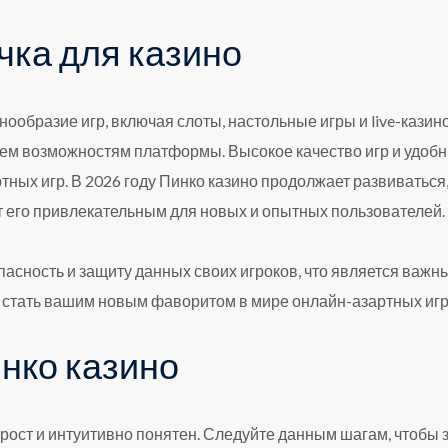
чка для казино
ообразие игр, включая слоты, настольные игры и live-казин
всем возможностям платформы. Высокое качество игр и удоб
ых игр. В 2026 году Пинко казино продолжает развиваться
т его привлекательным для новых и опытных пользователей.
пасность и защиту данных своих игроков, что является важ
т стать вашим новым фаворитом в мире онлайн-азартных игр
инко казино
прост и интуитивно понятен. Следуйте данным шагам, чтобы 