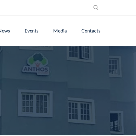
News
Events
Media
Contacts