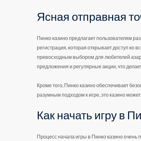
Ясная отправная то
Пинко казино предлагает пользователям разн
регистрация, которая открывает доступ ко 
превосходным выбором для любителей азартн
предложения и регулярные акции, что делае
Кроме того, Пинко казино обеспечивает безо
разумным подходом к игре, это казино може
Как начать игру в П
Процесс начала игры в Пинко казино очень 