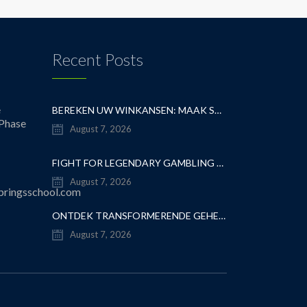
Recent Posts
e
BEREKEN UW WINKANSEN: MAAK SUCCESVOLLE GOKKEUZES MET DEZE UITGEBREIDE PROMOTIE-ANALYSE
 Phase
August 7, 2026
FIGHT FOR LEGENDARY GAMBLING PAYOUTS AND ASSURED FINANCIAL WINS
August 7, 2026
pringsschool.com
ONTDEK TRANSFORMERENDE GEHEIMEN OM UW GOKKANSEN TE VERGROTEN
August 7, 2026