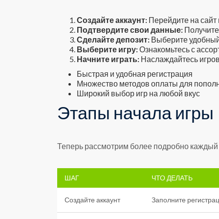
Создайте аккаунт:
Перейдите на сайт 
Подтвердите свои данные:
Получите 
Сделайте депозит:
Выберите удобный 
Выберите игру:
Ознакомьтесь с ассорт
Начните играть:
Наслаждайтесь игров
Быстрая и удобная регистрация
Множество методов оплаты для пополн
Широкий выбор игр на любой вкус
Этапы начала игры
Теперь рассмотрим более подробно каждый и
ШАГ
ЧТО ДЕЛАТЬ
Создайте аккаунт
Заполните регистра