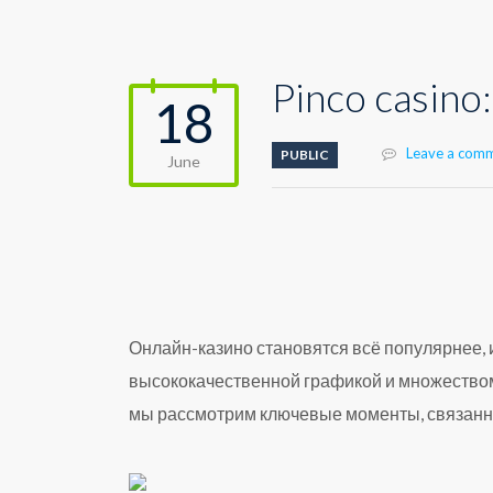
Pinco casino
18
Leave a com
PUBLIC
June
Онлайн-казино становятся всё популярнее, 
высококачественной графикой и множеством
мы рассмотрим ключевые моменты, связанны