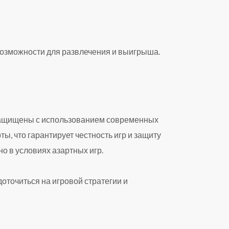
возможности для развлечения и выигрыша.
в защищены с использованием современных
, что гарантирует честность игр и защиту
о в условиях азартных игр.
доточиться на игровой стратегии и