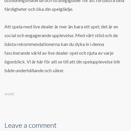
utbildningsmaterial och strategiguider för att förbättra dina
färdigheter och öka din spelglädje.
Att spela med live dealer är mer än bara ett spel; det är en
social och engagerande upplevelse. Med vårt stöd och de
bästa rekommendationerna kan du dyka in i denna
fascinerande värld av live dealer-spel och njuta av varje
ögonblick. Vi är här för att se till att din spelupplevelse blir
både underhållande och säker.
SHARE
Leave a comment