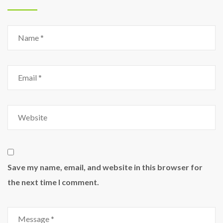
Save my name, email, and website in this browser for
the next time I comment.