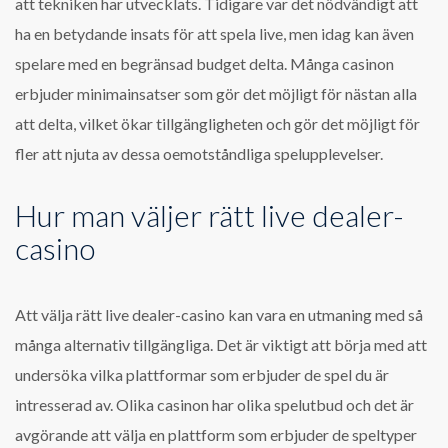
att tekniken har utvecklats. Tidigare var det nödvändigt att
ha en betydande insats för att spela live, men idag kan även
spelare med en begränsad budget delta. Många casinon
erbjuder minimainsatser som gör det möjligt för nästan alla
att delta, vilket ökar tillgängligheten och gör det möjligt för
fler att njuta av dessa oemotståndliga spelupplevelser.
Hur man väljer rätt live dealer-
casino
Att välja rätt live dealer-casino kan vara en utmaning med så
många alternativ tillgängliga. Det är viktigt att börja med att
undersöka vilka plattformar som erbjuder de spel du är
intresserad av. Olika casinon har olika spelutbud och det är
avgörande att välja en plattform som erbjuder de speltyper