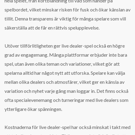
hela spelet, från kortblandning till vad som händer på
spelbordet, vilket minskar risken för fusk och ökar känslan av
tillit. Denna transparens är viktig för många spelare som vill
säkerställa att de får en rättvis spelupplevelse.
Utöver tillförlitligheten ger live dealer-spel också en högre
grad av engagemang. Många plattformar erbjuder inte bara
spel, utan även olika teman och variationer, vilket gör att
spelarna alltid har något nytt att utforska. Spelare kan välja
mellan olika dealers och atmosfärer, vilket ger en känsla av
variation och nyhet varje gång man loggar in. Det finns också
ofta specialevenemang och turneringar med live dealers som
ytterligare ökar spänningen.
Kostnaderna för live dealer-spel har också minskat i takt med