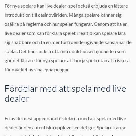
För nya spelare kan live dealer-spel också erbjuda en lättare
introduktion till casinovärlden. Många spelare känner sig
osäkra på reglerna och hur spelen fungerar. Genom att ha en
live dealer som kan förklara spelet i realtid kan spelare lära
sig snabbare och få en mer förtroendeingivande känsla när de
spelar. Det finns också ofta introduktionserbjudanden som
gör det lättare för nya spelare att börja spela utan att riskera
för mycket av sina egna pengar.
Fördelar med att spela med live
dealer
En av de mest uppenbara fördelarna med att spela med live
dealer är den autentiska upplevelsen det ger. Spelare kan se