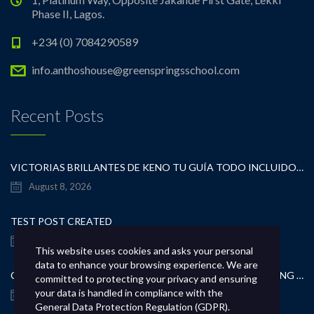
Phase II, Lagos.
+234 (0) 7084290589
info.anthoshouse@greenspringsschool.com
Recent Posts
VICTORIAS BRILLANTES DE KENO TU GUÍA TODO INCLUIDO PARA JUGAR EN 888STARZ
August 8, 2026
TEST POST CREATED
August 8, 2026
This website uses cookies and asks your personal
data to enhance your browsing experience. We are
COMMAND YOUR NEXT WIN WITH THESE GAME-CHANGING CASINO TIPS
committed to protecting your privacy and ensuring
your data is handled in compliance with the
August 7, 2026
General Data Protection Regulation (GDPR)
.