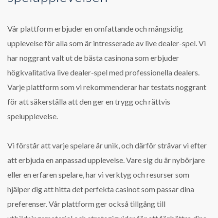
Vår plattform erbjuder en omfattande och mångsidig
upplevelse för alla som är intresserade av live dealer-spel. Vi
har noggrant valt ut de bästa casinona som erbjuder
högkvalitativa live dealer-spel med professionella dealers.
Varje plattform som vi rekommenderar har testats noggrant
för att säkerställa att den ger en trygg och rättvis
spelupplevelse.
Vi förstår att varje spelare är unik, och därför strävar vi efter
att erbjuda en anpassad upplevelse. Vare sig du är nybörjare
eller en erfaren spelare, har vi verktyg och resurser som
hjälper dig att hitta det perfekta casinot som passar dina
preferenser. Vår plattform ger också tillgång till