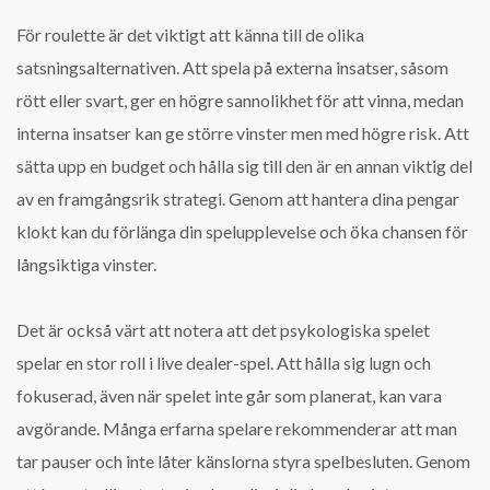
För roulette är det viktigt att känna till de olika
satsningsalternativen. Att spela på externa insatser, såsom
rött eller svart, ger en högre sannolikhet för att vinna, medan
interna insatser kan ge större vinster men med högre risk. Att
sätta upp en budget och hålla sig till den är en annan viktig del
av en framgångsrik strategi. Genom att hantera dina pengar
klokt kan du förlänga din spelupplevelse och öka chansen för
långsiktiga vinster.
Det är också värt att notera att det psykologiska spelet
spelar en stor roll i live dealer-spel. Att hålla sig lugn och
fokuserad, även när spelet inte går som planerat, kan vara
avgörande. Många erfarna spelare rekommenderar att man
tar pauser och inte låter känslorna styra spelbesluten. Genom