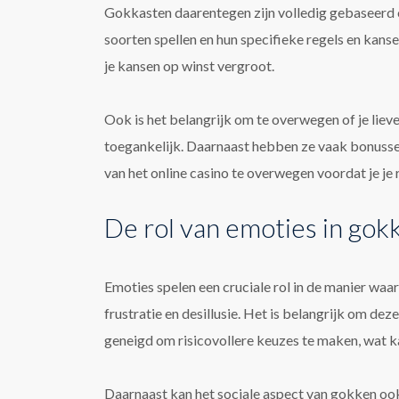
Gokkasten daarentegen zijn volledig gebaseerd op
soorten spellen en hun specifieke regels en kanse
je kansen op winst vergroot.
Ook is het belangrijk om te overwegen of je liever
toegankelijk. Daarnaast hebben ze vaak bonussen
van het online casino te overwegen voordat je je 
De rol van emoties in gok
Emoties spelen een cruciale rol in de manier wa
frustratie en desillusie. Het is belangrijk om dez
geneigd om risicovollere keuzes te maken, wat kan
Daarnaast kan het sociale aspect van gokken ook