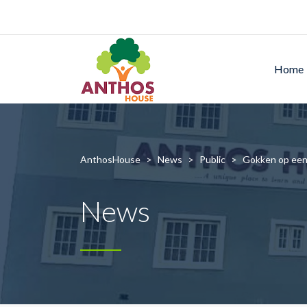
Home
AnthosHouse
>
News
>
Public
>
Gokken op een 
News