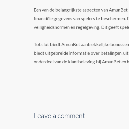
Een van de belangrijkste aspecten van AmunBet i
financiële gegevens van spelers te beschermen. 
veiligheidsnormen en regelgeving. Dit geeft spele
Tot slot biedt AmunBet aantrekkelijke bonussen
biedt uitgebreide informatie over betalingen, ui
onderdeel van de klantbeleving bij AmunBet en he
Leave a comment