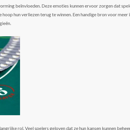
tvorming beïnvloeden. Deze emoties kunnen ervoor zorgen dat spele
de hoop hun verliezen terug te winnen. Een handige bron voor meer 
gieën.
elangrijke rol. Veel spelers geloven dat ze hun kansen kunnen behe