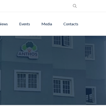
News
Events
Media
Contacts