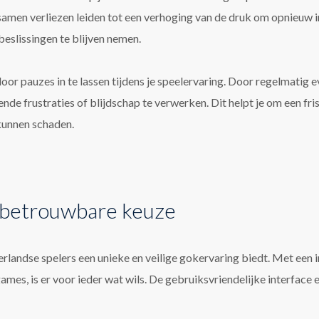
men verliezen leiden tot een verhoging van de druk om opnieuw in 
beslissingen te blijven nemen.
or pauzes in te lassen tijdens je speelervaring. Door regelmatig ev
e frustraties of blijdschap te verwerken. Dit helpt je om een fri
 kunnen schaden.
 betrouwbare keuze
erlandse spelers een unieke en veilige gokervaring biedt. Met ee
 games, is er voor ieder wat wils. De gebruiksvriendelijke interfac