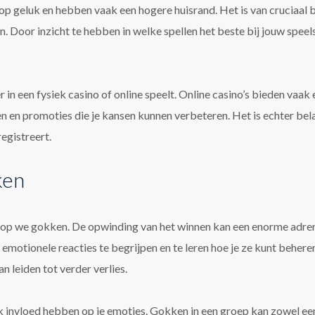
 geluk en hebben vaak een hogere huisrand. Het is van cruciaal be
n. Door inzicht te hebben in welke spellen het beste bij jouw speels
 in een fysiek casino of online speelt. Online casino’s bieden vaak 
 en promoties die je kansen kunnen verbeteren. Het is echter be
registreert.
ken
arop we gokken. De opwinding van het winnen kan een enorme adrena
e emotionele reacties te begrijpen en te leren hoe je ze kunt beher
 leiden tot verder verlies.
 invloed hebben op je emoties. Gokken in een groep kan zowel een 