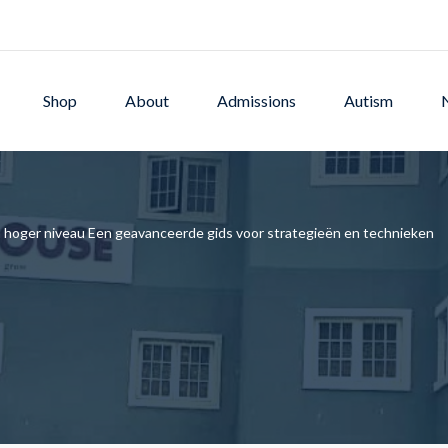
Shop
About
Admissions
Autism
hoger niveau Een geavanceerde gids voor strategieën en technieken