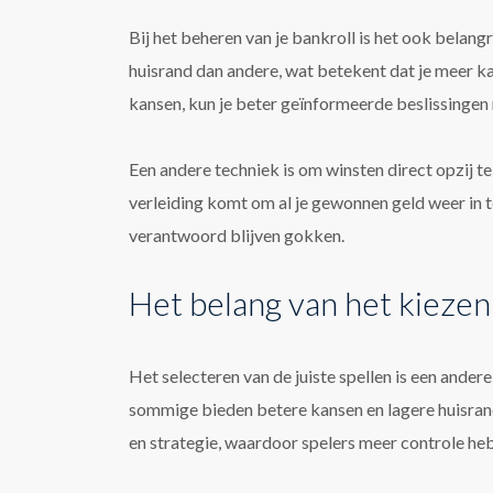
Bij het beheren van je bankroll is het ook belan
huisrand dan andere, wat betekent dat je meer kan
kansen, kun je beter geïnformeerde beslissingen 
Een andere techniek is om winsten direct opzij te
verleiding komt om al je gewonnen geld weer in te 
verantwoord blijven gokken.
Het belang van het kiezen 
Het selecteren van de juiste spellen is een andere
sommige bieden betere kansen en lagere huisrand
en strategie, waardoor spelers meer controle heb