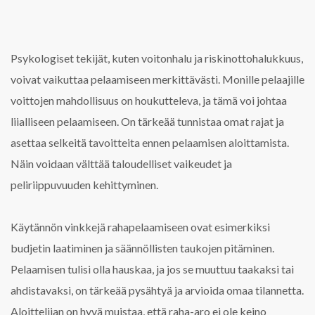
Psykologiset tekijät, kuten voitonhalu ja riskinottohalukkuus,
voivat vaikuttaa pelaamiseen merkittävästi. Monille pelaajille
voittojen mahdollisuus on houkutteleva, ja tämä voi johtaa
liialliseen pelaamiseen. On tärkeää tunnistaa omat rajat ja
asettaa selkeitä tavoitteita ennen pelaamisen aloittamista.
Näin voidaan välttää taloudelliset vaikeudet ja
peliriippuvuuden kehittyminen.
Käytännön vinkkejä rahapelaamiseen ovat esimerkiksi
budjetin laatiminen ja säännöllisten taukojen pitäminen.
Pelaamisen tulisi olla hauskaa, ja jos se muuttuu taakaksi tai
ahdistavaksi, on tärkeää pysähtyä ja arvioida omaa tilannetta.
Aloittelijan on hyvä muistaa, että raha-aro ei ole keino