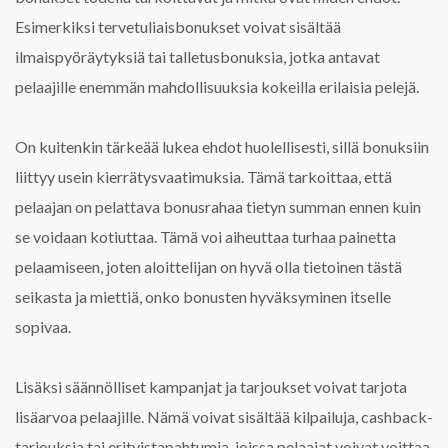
Esimerkiksi tervetuliaisbonukset voivat sisältää
ilmaispyöräytyksiä tai talletusbonuksia, jotka antavat
pelaajille enemmän mahdollisuuksia kokeilla erilaisia pelejä.
On kuitenkin tärkeää lukea ehdot huolellisesti, sillä bonuksiin
liittyy usein kierrätysvaatimuksia. Tämä tarkoittaa, että
pelaajan on pelattava bonusrahaa tietyn summan ennen kuin
se voidaan kotiuttaa. Tämä voi aiheuttaa turhaa painetta
pelaamiseen, joten aloittelijan on hyvä olla tietoinen tästä
seikasta ja miettiä, onko bonusten hyväksyminen itselle
sopivaa.
Lisäksi säännölliset kampanjat ja tarjoukset voivat tarjota
lisäarvoa pelaajille. Nämä voivat sisältää kilpailuja, cashback-
tarjouksia tai erityistapahtumia, joissa pelaajat voivat voittaa