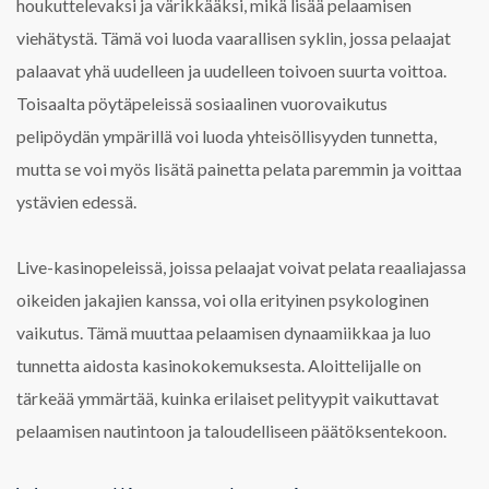
houkuttelevaksi ja värikkääksi, mikä lisää pelaamisen
viehätystä. Tämä voi luoda vaarallisen syklin, jossa pelaajat
palaavat yhä uudelleen ja uudelleen toivoen suurta voittoa.
Toisaalta pöytäpeleissä sosiaalinen vuorovaikutus
pelipöydän ympärillä voi luoda yhteisöllisyyden tunnetta,
mutta se voi myös lisätä painetta pelata paremmin ja voittaa
ystävien edessä.
Live-kasinopeleissä, joissa pelaajat voivat pelata reaaliajassa
oikeiden jakajien kanssa, voi olla erityinen psykologinen
vaikutus. Tämä muuttaa pelaamisen dynaamiikkaa ja luo
tunnetta aidosta kasinokokemuksesta. Aloittelijalle on
tärkeää ymmärtää, kuinka erilaiset pelityypit vaikuttavat
pelaamisen nautintoon ja taloudelliseen päätöksentekoon.