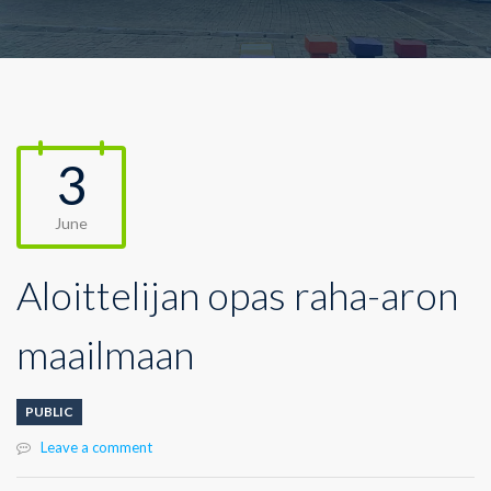
3
June
Aloittelijan opas raha-aron
maailmaan
PUBLIC
Leave a comment