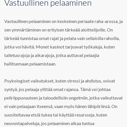
Vastuullinen pelaaminen
Vastuullinen pelaaminen on keskeinen periaate raha-arossa, ja
sen ymmärtäminen on erityisen tärkeää aloittelijoille. On
tärkeää tunnistaa omat rajat ja pelata vain sellaisilla rahoilla,
jotka voi hävitä. Monet kasinot tarjoavat työkaluja, kuten
talletusrajoja ja aikarajoja, jotka auttavat pelaajia
hallitsemaan pelaamistaan.
Psykologiset vaikutukset, kuten stressi ja ahdistus, voivat
syntyä, jos pelaaja ylittää omat rajansa. Tämä voi johtaa
peliriippuvuuteen ja taloudellisiin ongelmiin, jotka vaikuttavat
ei vain pelaajaan itseensä, vaan myös hänen lähipiiriinsä. On
suositeltavaa etsiä tukea tai käyttää resursseja, kuten
neuvontapalveluja, jos pelaaminen alkaa tuntua