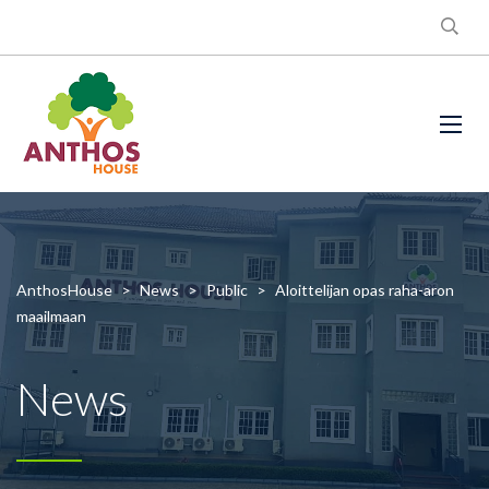
AnthosHouse
>
News
>
Public
>
Aloittelijan opas raha-aron
maailmaan
News