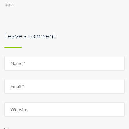
SHARE
Leave a comment