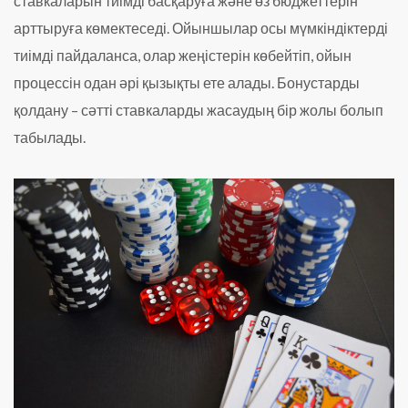
ставкаларын тиімді басқаруға және өз бюджеттерін
арттыруға көмектеседі. Ойыншылар осы мүмкіндіктерді
тиімді пайдаланса, олар жеңістерін көбейтіп, ойын
процессін одан әрі қызықты ете алады. Бонустарды
қолдану – сәтті ставкаларды жасаудың бір жолы болып
табылады.