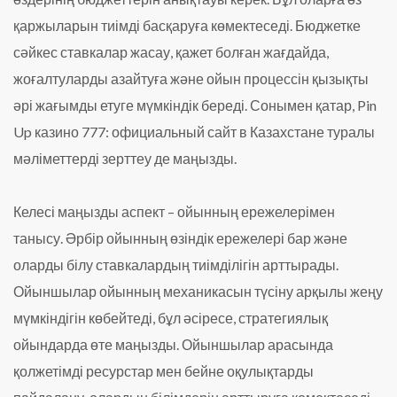
қаржыларын тиімді басқаруға көмектеседі. Бюджетке
сәйкес ставкалар жасау, қажет болған жағдайда,
жоғалтуларды азайтуға және ойын процессін қызықты
әрі жағымды етуге мүмкіндік береді. Сонымен қатар, Pin
Up казино 777: официальный сайт в Казахстане туралы
мәліметтерді зерттеу де маңызды.
Келесі маңызды аспект – ойынның ережелерімен
танысу. Әрбір ойынның өзіндік ережелері бар және
оларды білу ставкалардың тиімділігін арттырады.
Ойыншылар ойынның механикасын түсіну арқылы жеңу
мүмкіндігін көбейтеді, бұл әсіресе, стратегиялық
ойындарда өте маңызды. Ойыншылар арасында
қолжетімді ресурстар мен бейне оқулықтарды