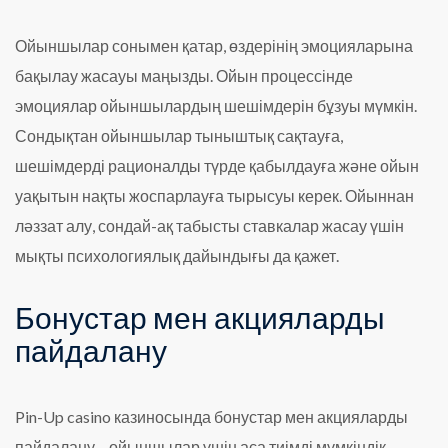
Ойыншылар сонымен қатар, өздерінің эмоцияларына
бақылау жасауы маңызды. Ойын процессінде
эмоциялар ойыншылардың шешімдерін бұзуы мүмкін.
Сондықтан ойыншылар тыныштық сақтауға,
шешімдерді рационалды түрде қабылдауға және ойын
уақытын нақты жоспарлауға тырысуы керек. Ойыннан
ләззат алу, сондай-ақ табысты ставкалар жасау үшін
мықты психологиялық дайындығы да қажет.
Бонустар мен акцияларды
пайдалану
Pin-Up casino казиносында бонустар мен акцияларды
пайдалану – ойыншылар үшін аса тиімді мүмкіндік.