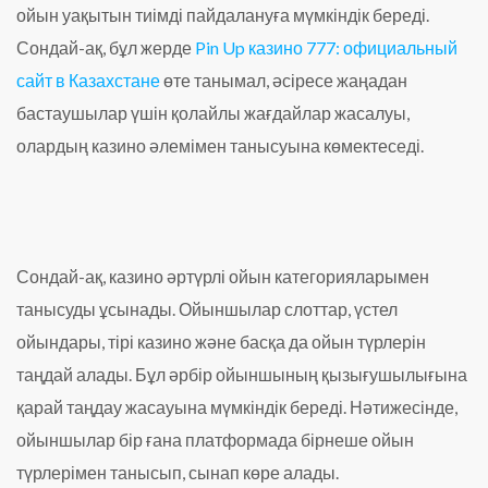
ойын уақытын тиімді пайдалануға мүмкіндік береді.
Сондай-ақ, бұл жерде
Pin Up казино 777: официальный
сайт в Казахстане
өте танымал, әсіресе жаңадан
бастаушылар үшін қолайлы жағдайлар жасалуы,
олардың казино әлемімен танысуына көмектеседі.
Сондай-ақ, казино әртүрлі ойын категорияларымен
танысуды ұсынады. Ойыншылар слоттар, үстел
ойындары, тірі казино және басқа да ойын түрлерін
таңдай алады. Бұл әрбір ойыншының қызығушылығына
қарай таңдау жасауына мүмкіндік береді. Нәтижесінде,
ойыншылар бір ғана платформада бірнеше ойын
түрлерімен танысып, сынап көре алады.