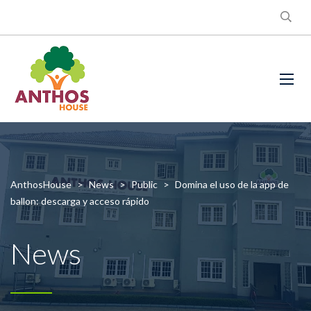
AnthosHouse
>
News
>
Public
>
Domina el uso de la app de
ballon: descarga y acceso rápido
News