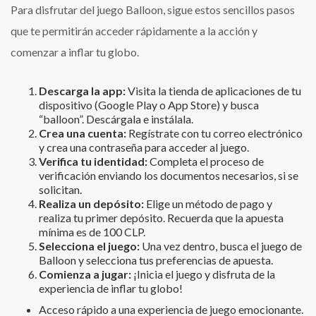
Para disfrutar del juego Balloon, sigue estos sencillos pasos
que te permitirán acceder rápidamente a la acción y
comenzar a inflar tu globo.
Descarga la app:
Visita la tienda de aplicaciones de tu
dispositivo (Google Play o App Store) y busca
“balloon”. Descárgala e instálala.
Crea una cuenta:
Regístrate con tu correo electrónico
y crea una contraseña para acceder al juego.
Verifica tu identidad:
Completa el proceso de
verificación enviando los documentos necesarios, si se
solicitan.
Realiza un depósito:
Elige un método de pago y
realiza tu primer depósito. Recuerda que la apuesta
mínima es de 100 CLP.
Selecciona el juego:
Una vez dentro, busca el juego de
Balloon y selecciona tus preferencias de apuesta.
Comienza a jugar:
¡Inicia el juego y disfruta de la
experiencia de inflar tu globo!
Acceso rápido a una experiencia de juego emocionante.