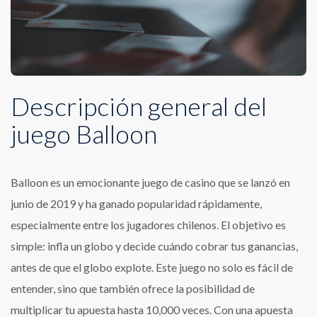
Descripción general del
juego Balloon
Balloon es un emocionante juego de casino que se lanzó en
junio de 2019 y ha ganado popularidad rápidamente,
especialmente entre los jugadores chilenos. El objetivo es
simple: infla un globo y decide cuándo cobrar tus ganancias,
antes de que el globo explote. Este juego no solo es fácil de
entender, sino que también ofrece la posibilidad de
multiplicar tu apuesta hasta 10,000 veces. Con una apuesta