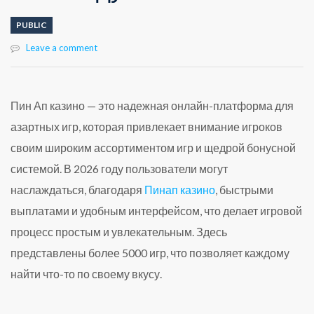
PUBLIC
Leave a comment
Пин Ап казино — это надежная онлайн-платформа для
азартных игр, которая привлекает внимание игроков
своим широким ассортиментом игр и щедрой бонусной
системой. В 2026 году пользователи могут
наслаждаться, благодаря
Пинап казино
, быстрыми
выплатами и удобным интерфейсом, что делает игровой
процесс простым и увлекательным. Здесь
представлены более 5000 игр, что позволяет каждому
найти что-то по своему вкусу.