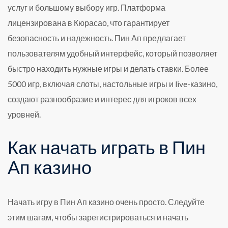
услуг и большому выбору игр. Платформа
лицензирована в Кюрасао, что гарантирует
безопасность и надежность. Пин Ап предлагает
пользователям удобный интерфейс, который позволяет
быстро находить нужные игры и делать ставки. Более
5000 игр, включая слоты, настольные игры и live-казино,
создают разнообразие и интерес для игроков всех
уровней.
Как начать играть в Пин
Ап казино
Начать игру в Пин Ап казино очень просто. Следуйте
этим шагам, чтобы зарегистрироваться и начать