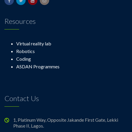
Resources
Virtual reality lab
Robotics
Coding
ASDAN Programmes
Contact Us
1, Platinum Way, Opposite Jakande First Gate, Lekki
Phase II, Lagos.