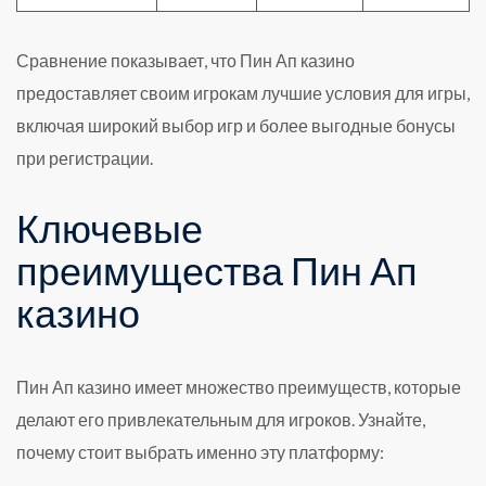
Сравнение показывает, что Пин Ап казино
предоставляет своим игрокам лучшие условия для игры,
включая широкий выбор игр и более выгодные бонусы
при регистрации.
Ключевые
преимущества Пин Ап
казино
Пин Ап казино имеет множество преимуществ, которые
делают его привлекательным для игроков. Узнайте,
почему стоит выбрать именно эту платформу: