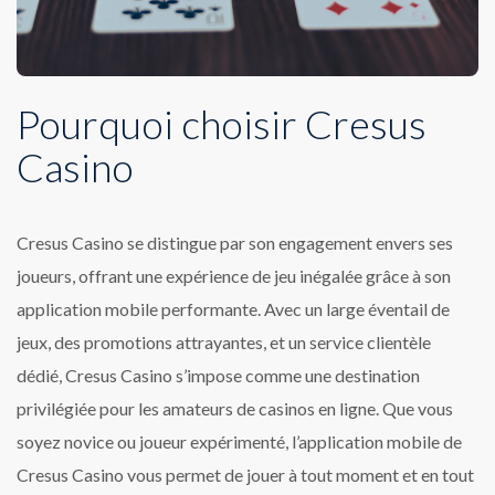
Pourquoi choisir Cresus
Casino
Cresus Casino se distingue par son engagement envers ses
joueurs, offrant une expérience de jeu inégalée grâce à son
application mobile performante. Avec un large éventail de
jeux, des promotions attrayantes, et un service clientèle
dédié, Cresus Casino s’impose comme une destination
privilégiée pour les amateurs de casinos en ligne. Que vous
soyez novice ou joueur expérimenté, l’application mobile de
Cresus Casino vous permet de jouer à tout moment et en tout