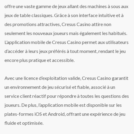
offre une vaste gamme de jeux allant des machines à sous aux
jeux de table classiques. Grâce à son interface intuitive et à
des promotions attractives, Cresus Casino attire non
seulement les nouveaux joueurs mais également les habitués.
L’application mobile de Cresus Casino permet aux utilisateurs
d’accéder à leurs jeux préférés à tout moment, rendant le jeu
encore plus pratique et accessible.
Avec une licence d’exploitation valide, Cresus Casino garantit
un environnement de jeu sécurisé et fiable, associé à un
service client réactif pour répondre à toutes les questions des
joueurs. De plus, l’application mobile est disponible sur les
plates-formes iOS et Android, offrant une expérience de jeu
fluide et optimisée.