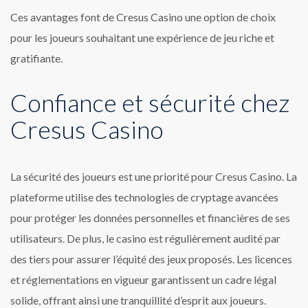
Ces avantages font de Cresus Casino une option de choix
pour les joueurs souhaitant une expérience de jeu riche et
gratifiante.
Confiance et sécurité chez
Cresus Casino
La sécurité des joueurs est une priorité pour Cresus Casino. La
plateforme utilise des technologies de cryptage avancées
pour protéger les données personnelles et financières de ses
utilisateurs. De plus, le casino est régulièrement audité par
des tiers pour assurer l’équité des jeux proposés. Les licences
et réglementations en vigueur garantissent un cadre légal
solide, offrant ainsi une tranquillité d’esprit aux joueurs.