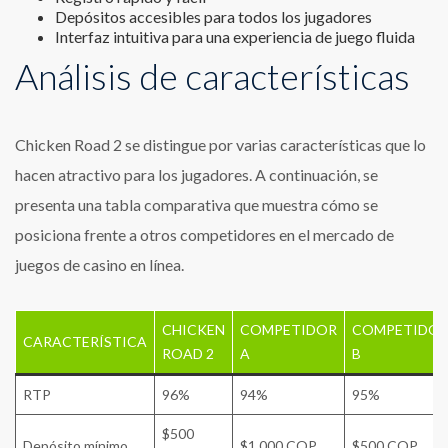
Depósitos accesibles para todos los jugadores
Interfaz intuitiva para una experiencia de juego fluida
Análisis de características
Chicken Road 2 se distingue por varias características que lo
hacen atractivo para los jugadores. A continuación, se
presenta una tabla comparativa que muestra cómo se
posiciona frente a otros competidores en el mercado de
juegos de casino en línea.
CHICKEN
COMPETIDOR
COMPETIDO
CARACTERÍSTICA
ROAD 2
A
B
RTP
96%
94%
95%
$500
Depósito mínimo
$1,000 COP
$500 COP