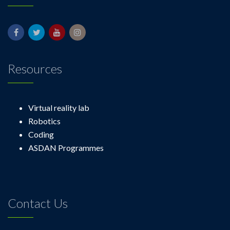
Resources
Virtual reality lab
Robotics
Coding
ASDAN Programmes
Contact Us