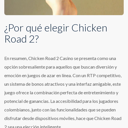
¿Por qué elegir Chicken
Road 2?
En resumen, Chicken Road 2 Casino se presenta como una
opción sobresaliente para aquellos que buscan diversión y
emoción en juegos de azar en línea. Con un RTP competitivo,
un sistema de bonos atractivos y una interfaz amigable, este
juego ofrece la combinación perfecta de entretenimiento y
potencial de ganancias. La accesibilidad para los jugadores
colombianos, junto con las funcionalidades que se pueden
disfrutar desde dispositivos móviles, hace que Chicken Road
2 sea una elección inteligente.