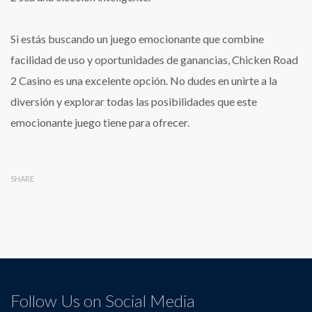
Si estás buscando un juego emocionante que combine
facilidad de uso y oportunidades de ganancias, Chicken Road
2 Casino es una excelente opción. No dudes en unirte a la
diversión y explorar todas las posibilidades que este
emocionante juego tiene para ofrecer.
SHARE
Follow Us on Social Media