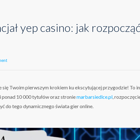
cjał yep casino: jak rozpoczą
ment
taje się Twoim pierwszym krokiem ku ekscytującej przygodzie! To 
 ponad 10 000 tytułów oraz stronie
marbarsiedlce.pl
, rozpoczęci
yć do tego dynamicznego świata gier online.