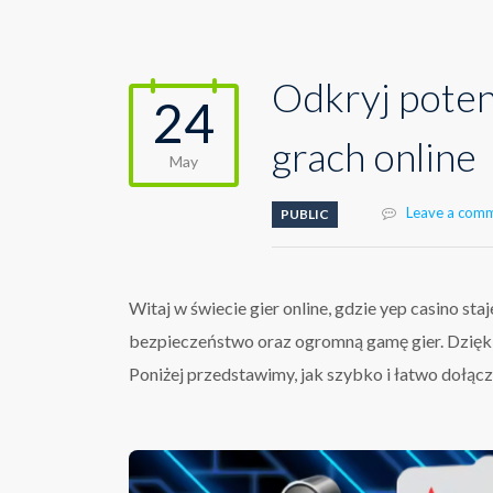
Odkryj poten
24
grach online
May
Leave a com
PUBLIC
Witaj w świecie gier online, gdzie yep casino s
bezpieczeństwo oraz ogromną gamę gier. Dzięki
Poniżej przedstawimy, jak szybko i łatwo dołącz