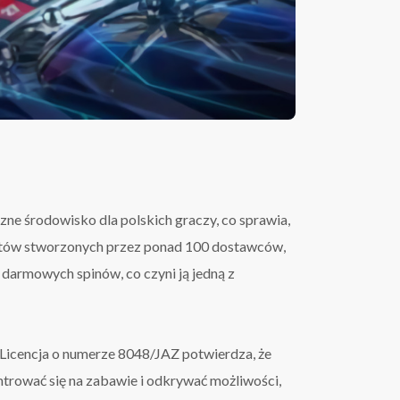
zne środowisko dla polskich graczy, co sprawia,
matów stworzonych przez ponad 100 dostawców,
 darmowych spinów, co czyni ją jedną z
 Licencja o numerze 8048/JAZ potwierdza, że
ntrować się na zabawie i odkrywać możliwości,