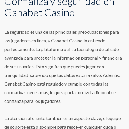
Confianza y seguridad en
Ganabet Casino
La seguridad es una de las principales preocupaciones para
los jugadores en línea, y Ganabet Casino lo entiende
perfectamente. La plataforma utiliza tecnología de cifrado
avanzada para proteger la información personal y financiera
de sus usuarios. Esto significa que puedes jugar con
tranquilidad, sabiendo que tus datos están a salvo. Además,
Ganabet Casino está regulado y cumple con todas las
normativas necesarias, lo que aporta un nivel adicional de
confianza para los jugadores.
La atención al cliente también es un aspecto clave; el equipo
de soporte está disponible para resolver cualquier duda o