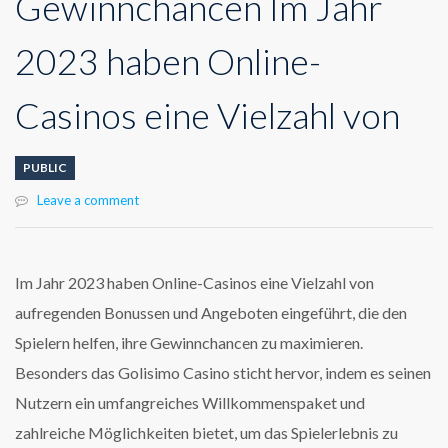
Gewinnchancen Im Jahr
2023 haben Online-
Casinos eine Vielzahl von
PUBLIC
Leave a comment
Im Jahr 2023 haben Online-Casinos eine Vielzahl von
aufregenden Bonussen und Angeboten eingeführt, die den
Spielern helfen, ihre Gewinnchancen zu maximieren.
Besonders das Golisimo Casino sticht hervor, indem es seinen
Nutzern ein umfangreiches Willkommenspaket und
zahlreiche Möglichkeiten bietet, um das Spielerlebnis zu