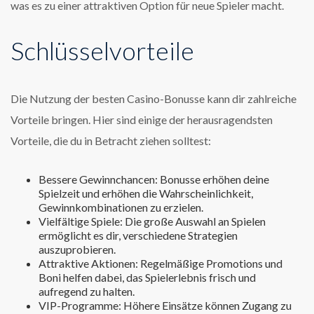
was es zu einer attraktiven Option für neue Spieler macht.
Schlüsselvorteile
Die Nutzung der besten Casino-Bonusse kann dir zahlreiche
Vorteile bringen. Hier sind einige der herausragendsten
Vorteile, die du in Betracht ziehen solltest:
Bessere Gewinnchancen: Bonusse erhöhen deine
Spielzeit und erhöhen die Wahrscheinlichkeit,
Gewinnkombinationen zu erzielen.
Vielfältige Spiele: Die große Auswahl an Spielen
ermöglicht es dir, verschiedene Strategien
auszuprobieren.
Attraktive Aktionen: Regelmäßige Promotions und
Boni helfen dabei, das Spielerlebnis frisch und
aufregend zu halten.
VIP-Programme: Höhere Einsätze können Zugang zu