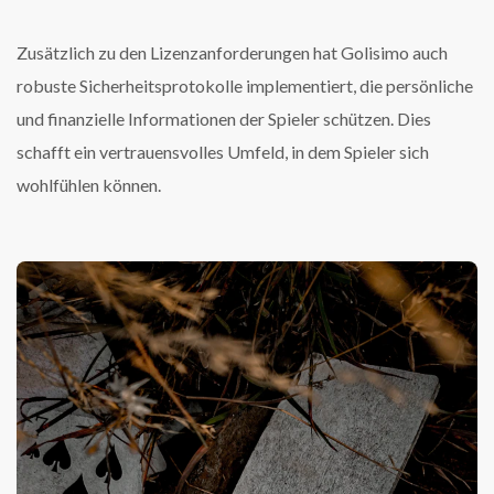
Zusätzlich zu den Lizenzanforderungen hat Golisimo auch
robuste Sicherheitsprotokolle implementiert, die persönliche
und finanzielle Informationen der Spieler schützen. Dies
schafft ein vertrauensvolles Umfeld, in dem Spieler sich
wohlfühlen können.