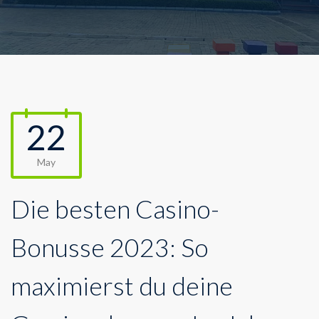
22
May
Die besten Casino-
Bonusse 2023: So
maximierst du deine