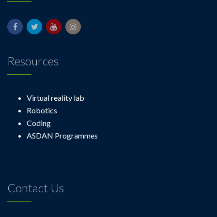
Resources
Virtual reality lab
Robotics
Coding
ASDAN Programmes
Contact Us