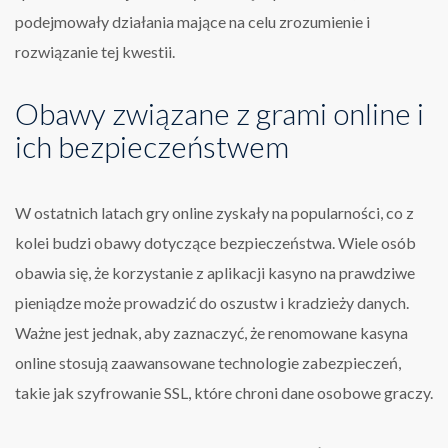
podejmowały działania mające na celu zrozumienie i
rozwiązanie tej kwestii.
Obawy związane z grami online i
ich bezpieczeństwem
W ostatnich latach gry online zyskały na popularności, co z
kolei budzi obawy dotyczące bezpieczeństwa. Wiele osób
obawia się, że korzystanie z aplikacji kasyno na prawdziwe
pieniądze może prowadzić do oszustw i kradzieży danych.
Ważne jest jednak, aby zaznaczyć, że renomowane kasyna
online stosują zaawansowane technologie zabezpieczeń,
takie jak szyfrowanie SSL, które chroni dane osobowe graczy.