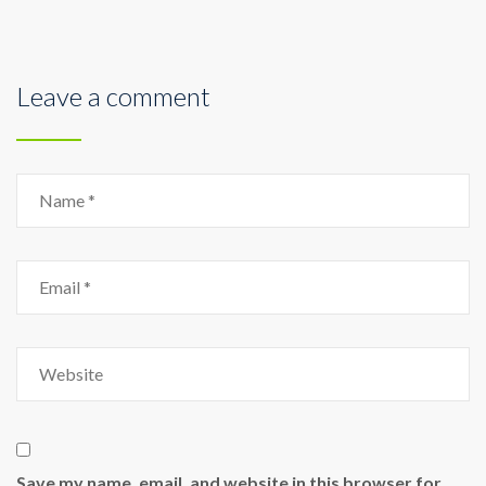
Leave a comment
Save my name, email, and website in this browser for