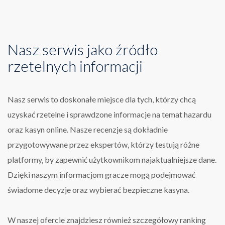
Nasz serwis jako źródło
rzetelnych informacji
Nasz serwis to doskonałe miejsce dla tych, którzy chcą
uzyskać rzetelne i sprawdzone informacje na temat hazardu
oraz kasyn online. Nasze recenzje są dokładnie
przygotowywane przez ekspertów, którzy testują różne
platformy, by zapewnić użytkownikom najaktualniejsze dane.
Dzięki naszym informacjom gracze mogą podejmować
świadome decyzje oraz wybierać bezpieczne kasyna.
W naszej ofercie znajdziesz również szczegółowy ranking