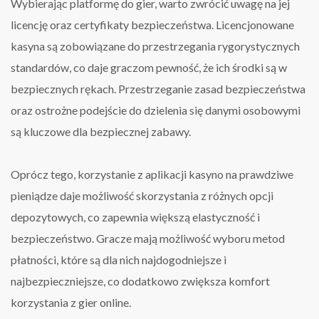
Wybierając platformę do gier, warto zwrócić uwagę na jej
licencję oraz certyfikaty bezpieczeństwa. Licencjonowane
kasyna są zobowiązane do przestrzegania rygorystycznych
standardów, co daje graczom pewność, że ich środki są w
bezpiecznych rękach. Przestrzeganie zasad bezpieczeństwa
oraz ostrożne podejście do dzielenia się danymi osobowymi
są kluczowe dla bezpiecznej zabawy.
Oprócz tego, korzystanie z aplikacji kasyno na prawdziwe
pieniądze daje możliwość skorzystania z różnych opcji
depozytowych, co zapewnia większą elastyczność i
bezpieczeństwo. Gracze mają możliwość wyboru metod
płatności, które są dla nich najdogodniejsze i
najbezpieczniejsze, co dodatkowo zwiększa komfort
korzystania z gier online.