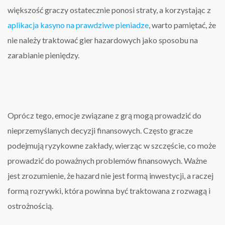
większość graczy ostatecznie ponosi straty, a korzystając z
aplikacja kasyno na prawdziwe pieniadze
, warto pamiętać, że
nie należy traktować gier hazardowych jako sposobu na
zarabianie pieniędzy.
Oprócz tego, emocje związane z grą mogą prowadzić do
nieprzemyślanych decyzji finansowych. Często gracze
podejmują ryzykowne zakłady, wierząc w szczęście, co może
prowadzić do poważnych problemów finansowych. Ważne
jest zrozumienie, że hazard nie jest formą inwestycji, a raczej
formą rozrywki, która powinna być traktowana z rozwagą i
ostrożnością.