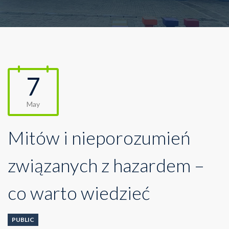
7
May
Mitów i nieporozumień
związanych z hazardem –
co warto wiedzieć
PUBLIC