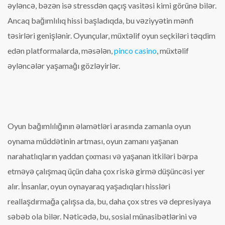
əyləncə, bəzən isə stressdən qaçış vasitəsi kimi görünə bilər.
Ancaq bağımlılıq hissi başladıqda, bu vəziyyətin mənfi
təsirləri genişlənir. Oyunçular, müxtəlif oyun seçkiləri təqdim
edən platformalarda, məsələn,
pinco casino
, müxtəlif
əyləncələr yaşamağı gözləyirlər.
Oyun bağımlılığının əlamətləri arasında zamanla oyun
oynama müddətinin artması, oyun zamanı yaşanan
narahatlıqların yaddan çıxması və yaşanan itkiləri bərpa
etməyə çalışmaq üçün daha çox riskə girmə düşüncəsi yer
alır. İnsanlar, oyun oynayaraq yaşadıqları hissləri
reallaşdırmağa çalışsa da, bu, daha çox stres və depresiyaya
səbəb ola bilər. Nəticədə, bu, sosial münasibətlərini və