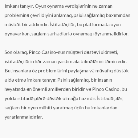
imkanı tanıyır. Oyun oynama vərdişlərinin nə zaman
probleminə çevrildiyini anlamaq, psixi sağlamlıq baxımından
müsbət bir addımdır. İstifadəçilər, bu platformada oyun
oynayarkən, sağlam sərhədlərlə oynamağı öyrənməlidirlər.
Son olaraq, Pinco Casino-nun müştəri dəstəyi xidməti,
istifadəçilərin hər zaman yardım ala bilmələrini təmin edir.
Bu, insanlara öz problemlərini paylaşma və müvafiq dəstək
əldə etmə imkanı tanıyır. Psixi sağlamlıq, bir insanın
həyatında ən önəmli amillərdən biridir və Pinco Casino, bu
yolda istifadəçilərə dəstək olmağa hazırdır. İstifadəçilər,
sağlam bir oyun mühiti yaratmaq üçün bu imkanlardan
yararlanmalıdırlar.