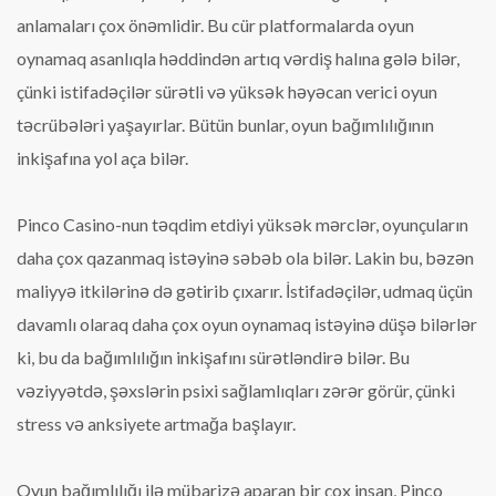
anlamaları çox önəmlidir. Bu cür platformalarda oyun
oynamaq asanlıqla həddindən artıq vərdiş halına gələ bilər,
çünki istifadəçilər sürətli və yüksək həyəcan verici oyun
təcrübələri yaşayırlar. Bütün bunlar, oyun bağımlılığının
inkişafına yol aça bilər.
Pinco Casino-nun təqdim etdiyi yüksək mərclər, oyunçuların
daha çox qazanmaq istəyinə səbəb ola bilər. Lakin bu, bəzən
maliyyə itkilərinə də gətirib çıxarır. İstifadəçilər, udmaq üçün
davamlı olaraq daha çox oyun oynamaq istəyinə düşə bilərlər
ki, bu da bağımlılığın inkişafını sürətləndirə bilər. Bu
vəziyyətdə, şəxslərin psixi sağlamlıqları zərər görür, çünki
stress və anksiyete artmağa başlayır.
Oyun bağımlılığı ilə mübarizə aparan bir çox insan, Pinco