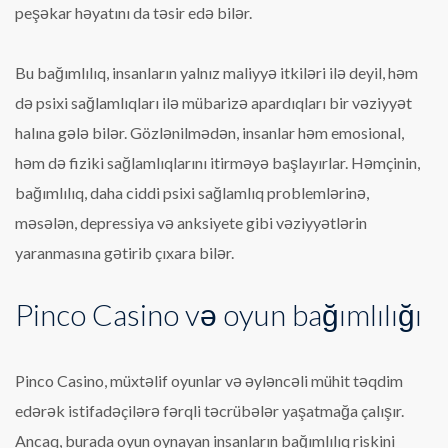
peşəkar həyatını da təsir edə bilər.
Bu bağımlılıq, insanların yalnız maliyyə itkiləri ilə deyil, həm
də psixi sağlamlıqları ilə mübarizə apardıqları bir vəziyyət
halına gələ bilər. Gözlənilmədən, insanlar həm emosional,
həm də fiziki sağlamlıqlarını itirməyə başlayırlar. Həmçinin,
bağımlılıq, daha ciddi psixi sağlamlıq problemlərinə,
məsələn, depressiya və anksiyete gibi vəziyyətlərin
yaranmasına gətirib çıxara bilər.
Pinco Casino və oyun bağımlılığı
Pinco Casino, müxtəlif oyunlar və əyləncəli mühit təqdim
edərək istifadəçilərə fərqli təcrübələr yaşatmağa çalışır.
Ancaq, burada oyun oynayan insanların bağımlılıq riskini