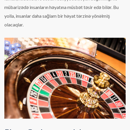
mübarizədə insanların həyatına müsbət təsir edə bilər. Bu
yolla, insanlar daha sağlam bir həyat tərzinə yönəlmiş
olacaqlar.