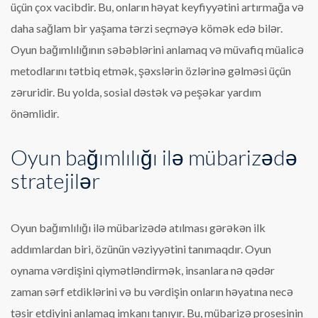
üçün çox vacibdir. Bu, onların həyat keyfiyyətini artırmağa və
daha sağlam bir yaşama tərzi seçməyə kömək edə bilər.
Oyun bağımlılığının səbəblərini anlamaq və müvafiq müalicə
metodlarını tətbiq etmək, şəxslərin özlərinə gəlməsi üçün
zəruridir. Bu yolda, sosial dəstək və peşəkar yardım
önəmlidir.
Oyun bağımlılığı ilə mübarizədə
stratejilər
Oyun bağımlılığı ilə mübarizədə atılması gərəkən ilk
addımlardan biri, özünün vəziyyətini tanımaqdır. Oyun
oynama vərdişini qiymətləndirmək, insanlara nə qədər
zaman sərf etdiklərini və bu vərdişin onların həyatına necə
təsir etdiyini anlamaq imkanı tanıyır. Bu, mübarizə prosesinin