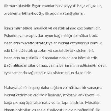
ilk mərhələsidir. Əgər insanlar bu vəziyyəti başa düşsələr,
problemin həllinə doğru ilk addımı atmış olurlar.
İkinci mərhələdə, müalicə və dəstək almaq çox önəmlidir.
Psixoloq və terapevtlər, oyun bağımlılığı ilə mübarizədə
insanların müvafiq strategiyalar inkişaf etmələrinə kömək
edə bilər. Dəstək qrupları və sosial dəstək sistemləri,
insanların bu çətinlikləri aşmalarında onlara kömək edir.
Bağımlılıqdan xilas olmaq, yalnız bir insanın iradəsindən deyil,
eyni zamanda sağlam dəstək sistemindən də asılıdır.
Nəhayət, özünə qarşı daha sağlam və müsbət bir yanaşma
inkişaf etdirmək vacibdir. İnsanlar, stress və anksiyete ilə
başa çıxmaq üçün alternativ yollar tapmalıdırlar. Məsələn,
idman, hobbilər, və sosial fəaliyyətlər, oyun bağımlılığı ilə