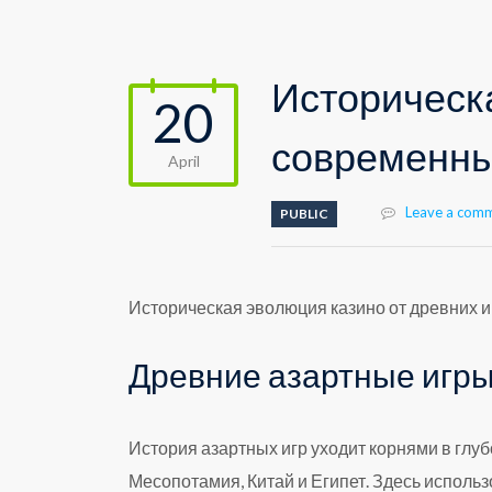
Историческа
20
современны
April
Leave a com
PUBLIC
Историческая эволюция казино от древних 
Древние азартные игр
История азартных игр уходит корнями в глуб
Месопотамия, Китай и Египет. Здесь использ