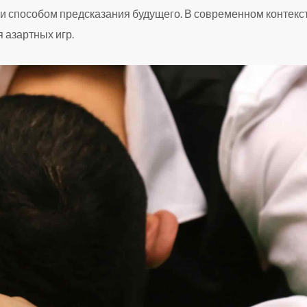
о и способом предсказания будущего. В современном контек
 азартных игр.