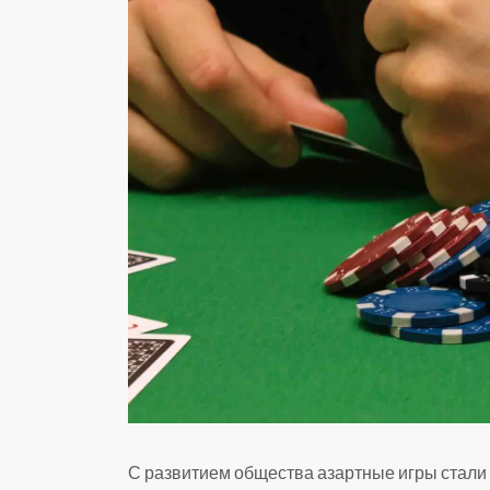
С развитием общества азартные игры стал