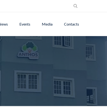
News
Events
Media
Contacts