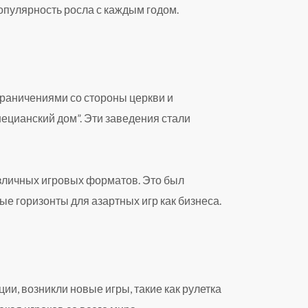
популярность росла с каждым годом.
граничениями со стороны церкви и
нецианский дом”. Эти заведения стали
азличных игровых форматов. Это был
е горизонты для азартных игр как бизнеса.
ции, возникли новые игры, такие как рулетка