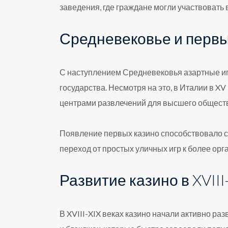
заведения, где граждане могли участвовать в
Средневековье и первы
С наступлением Средневековья азартные игр
государства. Несмотря на это, в Италии в X
центрами развлечений для высшего обществ
Появление первых казино способствовало с
переход от простых уличных игр к более ор
Развитие казино в XVIII
В XVIII-XIX веках казино начали активно раз