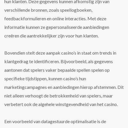
hun klanten. Deze gegevens kunnen afkomstig zijn van
verschillende bronnen, zoals speellogboeken,
feedbackformulieren en online interacties. Met deze
informatie kunnen ze gepersonaliseerde aanbiedingen
creëren die aantrekkelijker zijn voor hun klanten.
Bovendien stelt deze aanpak casino’s in staat om trends in
klantgedrag te identificeren. Bijvoorbeeld, als gegevens
aantonen dat spelers vaker bepaalde spellen spelen op
specifieke tijdstippen, kunnen casino’s hun
marketingcampagnes en aanbiedingen hierop afstemmen. Dit
niet alleen verhoogt de betrokkenheid van spelers, maar
verbetert ook de algehele winstgevendheid van het casino.
Een voorbeeld van datagestuurde optimalisatie is de