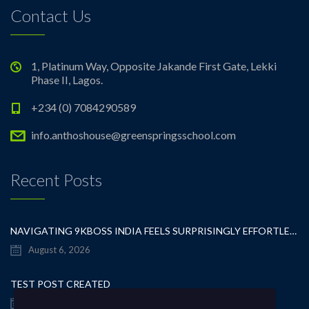
Contact Us
1, Platinum Way, Opposite Jakande First Gate, Lekki
Phase II, Lagos.
+234 (0) 7084290589
info.anthoshouse@greenspringsschool.com
Recent Posts
NAVIGATING 9KBOSS INDIA FEELS SURPRISINGLY EFFORTLESS EVEN FOR FIRST-TIMERS
August 6, 2026
TEST POST CREATED
August 6, 2026