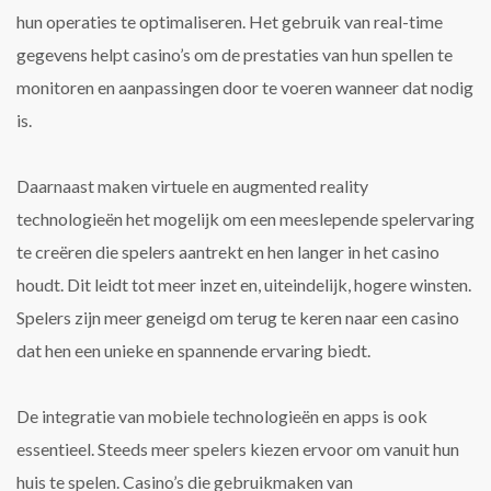
hun operaties te optimaliseren. Het gebruik van real-time
gegevens helpt casino’s om de prestaties van hun spellen te
monitoren en aanpassingen door te voeren wanneer dat nodig
is.
Daarnaast maken virtuele en augmented reality
technologieën het mogelijk om een meeslepende spelervaring
te creëren die spelers aantrekt en hen langer in het casino
houdt. Dit leidt tot meer inzet en, uiteindelijk, hogere winsten.
Spelers zijn meer geneigd om terug te keren naar een casino
dat hen een unieke en spannende ervaring biedt.
De integratie van mobiele technologieën en apps is ook
essentieel. Steeds meer spelers kiezen ervoor om vanuit hun
huis te spelen. Casino’s die gebruikmaken van