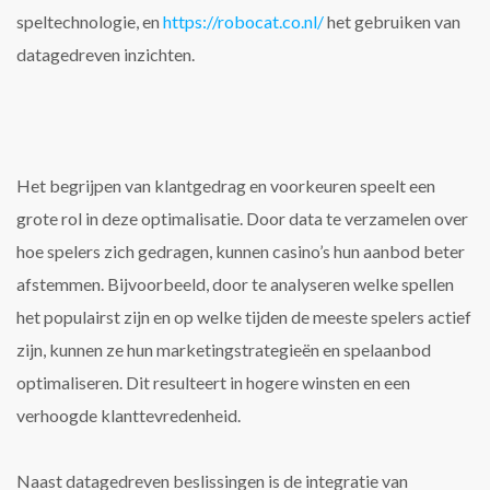
speltechnologie, en
https://robocat.co.nl/
het gebruiken van
datagedreven inzichten.
Het begrijpen van klantgedrag en voorkeuren speelt een
grote rol in deze optimalisatie. Door data te verzamelen over
hoe spelers zich gedragen, kunnen casino’s hun aanbod beter
afstemmen. Bijvoorbeeld, door te analyseren welke spellen
het populairst zijn en op welke tijden de meeste spelers actief
zijn, kunnen ze hun marketingstrategieën en spelaanbod
optimaliseren. Dit resulteert in hogere winsten en een
verhoogde klanttevredenheid.
Naast datagedreven beslissingen is de integratie van