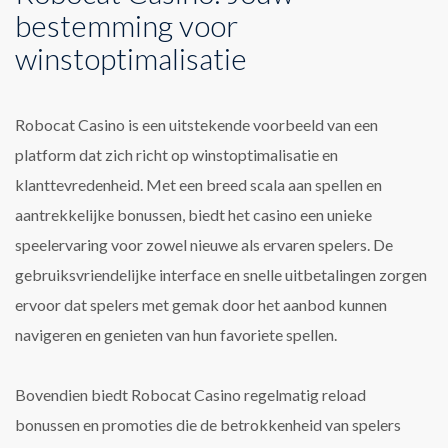
bestemming voor
winstoptimalisatie
Robocat Casino is een uitstekende voorbeeld van een
platform dat zich richt op winstoptimalisatie en
klanttevredenheid. Met een breed scala aan spellen en
aantrekkelijke bonussen, biedt het casino een unieke
speelervaring voor zowel nieuwe als ervaren spelers. De
gebruiksvriendelijke interface en snelle uitbetalingen zorgen
ervoor dat spelers met gemak door het aanbod kunnen
navigeren en genieten van hun favoriete spellen.
Bovendien biedt Robocat Casino regelmatig reload
bonussen en promoties die de betrokkenheid van spelers