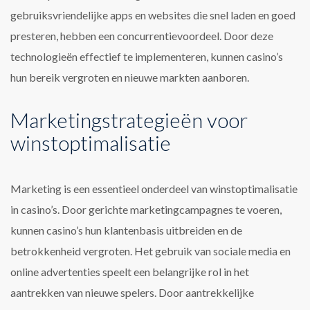
gebruiksvriendelijke apps en websites die snel laden en goed
presteren, hebben een concurrentievoordeel. Door deze
technologieën effectief te implementeren, kunnen casino’s
hun bereik vergroten en nieuwe markten aanboren.
Marketingstrategieën voor
winstoptimalisatie
Marketing is een essentieel onderdeel van winstoptimalisatie
in casino’s. Door gerichte marketingcampagnes te voeren,
kunnen casino’s hun klantenbasis uitbreiden en de
betrokkenheid vergroten. Het gebruik van sociale media en
online advertenties speelt een belangrijke rol in het
aantrekken van nieuwe spelers. Door aantrekkelijke