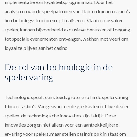
implementatie van loyaliteitsprogramma’s. Door het
analyseren van de speelpatronen van klanten kunnen casino’s
hun beloningsstructuren optimaliseren. Klanten die vaker
spelen, kunnen bijvoorbeeld exclusieve bonussen of toegang
tot speciale evenementen ontvangen, wat hen motiveert om
loyaal te blijven aan het casino.
De rol van technologie in de
spelervaring
Technologie speelt een steeds grotere rol in de spelervaring
binnen casino’s. Van geavanceerde gokkasten tot live dealer
spellen, de technologische innovaties zijn talrijk. Deze
innovaties zorgen niet alleen voor een aantrekkelijkere
ervaring voor spelers, maar stellen casino’s ook in staat om