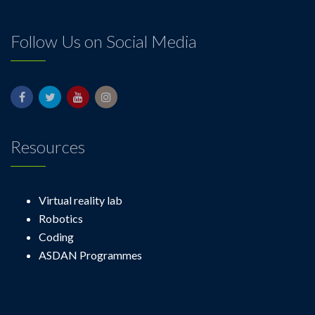
Follow Us on Social Media
Resources
Virtual reality lab
Robotics
Coding
ASDAN Programmes