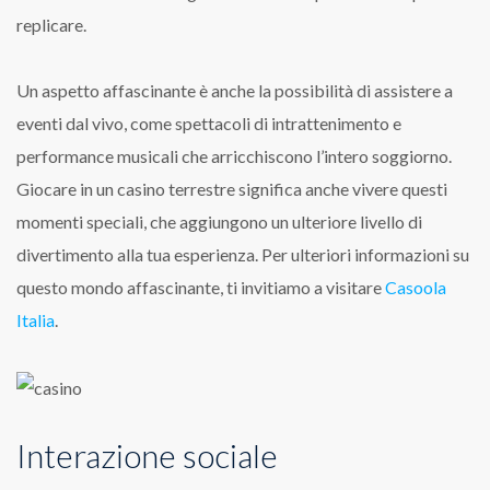
replicare.
Un aspetto affascinante è anche la possibilità di assistere a
eventi dal vivo, come spettacoli di intrattenimento e
performance musicali che arricchiscono l’intero soggiorno.
Giocare in un casino terrestre significa anche vivere questi
momenti speciali, che aggiungono un ulteriore livello di
divertimento alla tua esperienza. Per ulteriori informazioni su
questo mondo affascinante, ti invitiamo a visitare
Casoola
Italia
.
Interazione sociale