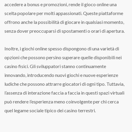
accedere a bonus e promozioni, rende il gioco online una
scelta popolare per molti appassionati. Queste piattaforme
offrono anche la possibilità di giocare in qualsiasi momento,
senza dover preoccuparsi di spostamenti o orari di apertura.
Inoltre, i giochi online spesso dispongono di una varietà di
opzioni che possono persino superare quelle disponibili nei
casino fisici. Gli sviluppatori stanno continuamente
innovando, introducendo nuovi giochi e nuove esperienze
ludiche che possono attrarre giocatori di ogni tipo. Tuttavia,
l’assenza di interazione faccia a faccia in questi spazi virtuali
può rendere l’esperienza meno coinvolgente per chi cerca
quel legame sociale tipico dei casino terrestri.