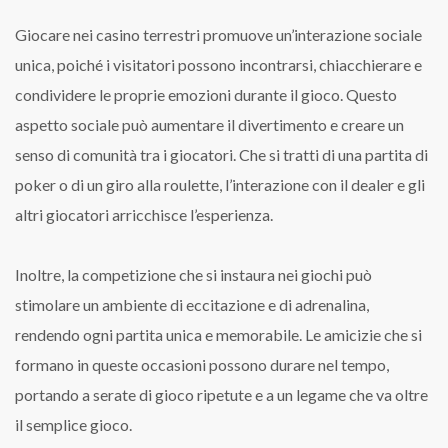
Giocare nei casino terrestri promuove un’interazione sociale
unica, poiché i visitatori possono incontrarsi, chiacchierare e
condividere le proprie emozioni durante il gioco. Questo
aspetto sociale può aumentare il divertimento e creare un
senso di comunità tra i giocatori. Che si tratti di una partita di
poker o di un giro alla roulette, l’interazione con il dealer e gli
altri giocatori arricchisce l’esperienza.
Inoltre, la competizione che si instaura nei giochi può
stimolare un ambiente di eccitazione e di adrenalina,
rendendo ogni partita unica e memorabile. Le amicizie che si
formano in queste occasioni possono durare nel tempo,
portando a serate di gioco ripetute e a un legame che va oltre
il semplice gioco.