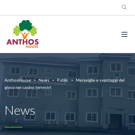
AnthosHouse
>
News
>
Public
>
Meraviglie e svantaggi del
gioco nei casino terrestri
News