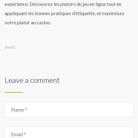
expérience. Découvrez les plaisirs du jeu en ligne tout en
appliquant les bonnes pratiques d’étiquette, et maximisez
votre plaisir au casino.
SHARE
Leave a comment