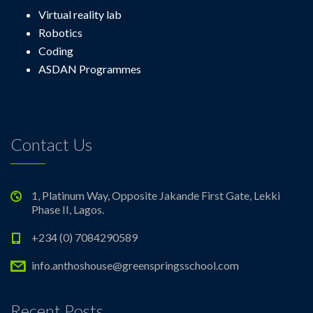
Virtual reality lab
Robotics
Coding
ASDAN Programmes
Contact Us
1, Platinum Way, Opposite Jakande First Gate, Lekki
Phase II, Lagos.
+234 (0) 7084290589
info.anthoshouse@greenspringsschool.com
Recent Posts