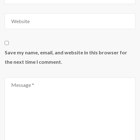
Save my name, email, and website in this browser for
the next time I comment.