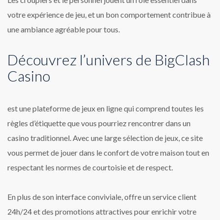
votre expérience de jeu, et un bon comportement contribue à
une ambiance agréable pour tous.
Découvrez l’univers de BigClash
Casino
est une plateforme de jeux en ligne qui comprend toutes les
règles d’étiquette que vous pourriez rencontrer dans un
casino traditionnel. Avec une large sélection de jeux, ce site
vous permet de jouer dans le confort de votre maison tout en
respectant les normes de courtoisie et de respect.
En plus de son interface conviviale, offre un service client
24h/24 et des promotions attractives pour enrichir votre