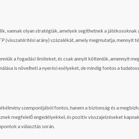
lik, vannak olyan stratégiák, amelyek segíthetnek a játékosoknak
(visszatérítési arány) százalékát, amely megmutatja, mennyit tér
nniük a fogadási limiteket, és csak annyit költeniük, amennyit
álása is növelheti a nyerési esélyeket, de mindig fontos a tudato
átékélmény szempontjából fontos, hanem a biztonság és a megbízh
znek megfelelő engedélyekkel, és pozitív visszajelzéseket kapnak
empontok a választás során.