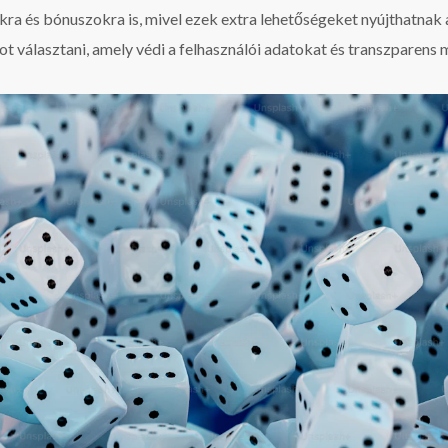
kra és bónuszokra is, mivel ezek extra lehetőségeket nyújthatnak 
 választani, amely védi a felhasználói adatokat és transzparens 