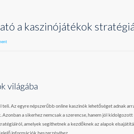
ató a kaszinójátékok stratégiá
ment
k világába
 teli. Az egyre népszerűbb online kaszinók lehetőséget adnak arra
 Azonban a sikerhez nemcsak a szerencse, hanem jól kidolgozott 
ratégiáiról, amelyek segíthetnek a kezdőknek az alapok elsajátítás
felelő információk beszerzéséhez.