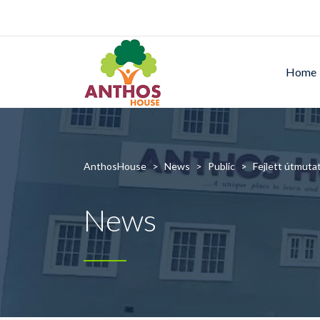
Home
AnthosHouse
>
News
>
Public
>
Fejlett útmutat
News