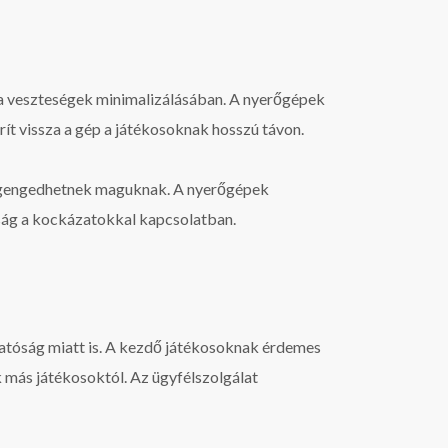
 a veszteségek minimalizálásában. A nyerőgépek
ít vissza a gép a játékosoknak hosszú távon.
 megengedhetnek maguknak. A nyerőgépek
sság a kockázatokkal kapcsolatban.
atóság miatt is. A kezdő játékosoknak érdemes
 más játékosoktól. Az ügyfélszolgálat