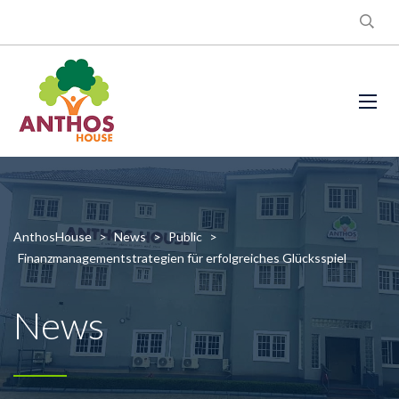
AnthosHouse
>
News
>
Public
>
Finanzmanagementstrategien für erfolgreiches Glücksspiel
News