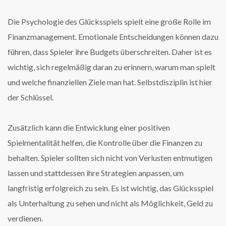
Die Psychologie des Glücksspiels spielt eine große Rolle im
Finanzmanagement. Emotionale Entscheidungen können dazu
führen, dass Spieler ihre Budgets überschreiten. Daher ist es
wichtig, sich regelmäßig daran zu erinnern, warum man spielt
und welche finanziellen Ziele man hat. Selbstdisziplin ist hier
der Schlüssel.
Zusätzlich kann die Entwicklung einer positiven
Spielmentalität helfen, die Kontrolle über die Finanzen zu
behalten. Spieler sollten sich nicht von Verlusten entmutigen
lassen und stattdessen ihre Strategien anpassen, um
langfristig erfolgreich zu sein. Es ist wichtig, das Glücksspiel
als Unterhaltung zu sehen und nicht als Möglichkeit, Geld zu
verdienen.