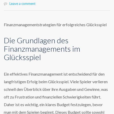
Leave a comment
Finanzmanagementstrategien für erfolgreiches Glücksspiel
Die Grundlagen des
Finanzmanagements im
Glücksspiel
Ein effektives Finanzmanagement ist entscheidend für den
langfristigen Erfolg beim Glücksspiel. Viele Spieler verlieren
schnell den Überblick über ihre Ausgaben und Gewinne, was
oft zu Frustration und finanziellen Schwierigkeiten führt.
Daher ist es wichtig, ein klares Budget festzulegen, bevor
man mit dem Spielen beginnt. Dieses Budget sollte sowohl