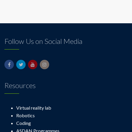
Follow Us on Social Media
Resources
Virtual reality lab
Robotics
Coding
ASDAN Programmes