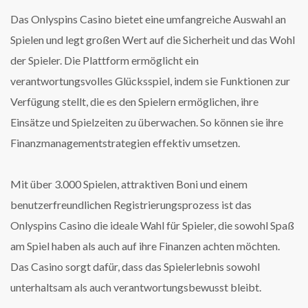
Das Onlyspins Casino bietet eine umfangreiche Auswahl an
Spielen und legt großen Wert auf die Sicherheit und das Wohl
der Spieler. Die Plattform ermöglicht ein
verantwortungsvolles Glücksspiel, indem sie Funktionen zur
Verfügung stellt, die es den Spielern ermöglichen, ihre
Einsätze und Spielzeiten zu überwachen. So können sie ihre
Finanzmanagementstrategien effektiv umsetzen.
Mit über 3.000 Spielen, attraktiven Boni und einem
benutzerfreundlichen Registrierungsprozess ist das
Onlyspins Casino die ideale Wahl für Spieler, die sowohl Spaß
am Spiel haben als auch auf ihre Finanzen achten möchten.
Das Casino sorgt dafür, dass das Spielerlebnis sowohl
unterhaltsam als auch verantwortungsbewusst bleibt.