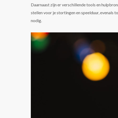
Daarnaast zijn er verschillende tools en hulpbr
stellen voor je stortingen en speelduur, evenals
nodig.