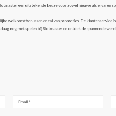
Slotmaster een uitstekende keuze voor zowel nieuwe als ervaren sp
ijke welkomstbonussen en tal van promoties. De klantenservice is 
ndaag nog met spelen bij Slotmaster en ontdek de spannende were