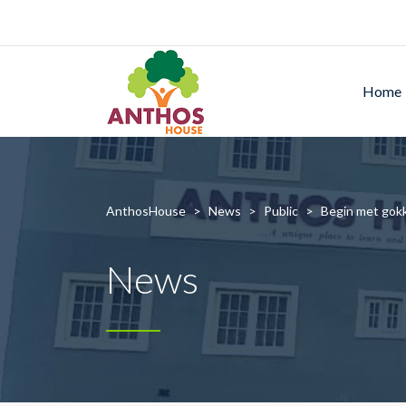
Home
AnthosHouse
>
News
>
Public
>
Begin met gok
News