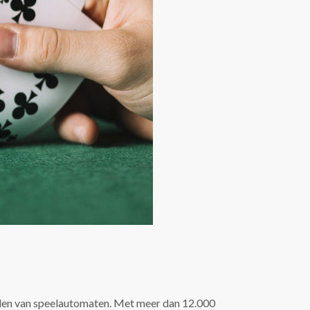
pelen van speelautomaten. Met meer dan 12.000