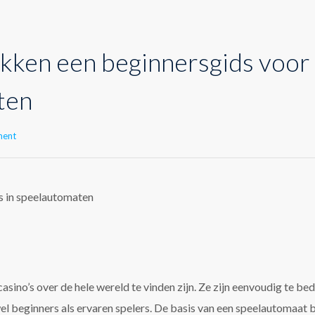
kken een beginnersgids voor 
ten
ment
s in speelautomaten
asino’s over de hele wereld te vinden zijn. Ze zijn eenvoudig te b
l beginners als ervaren spelers. De basis van een speelautomaat be