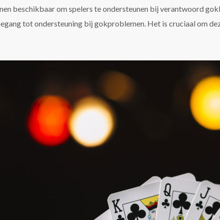
onnen beschikbaar om spelers te ondersteunen bij verantwoord gok
 toegang tot ondersteuning bij gokproblemen. Het is cruciaal om de