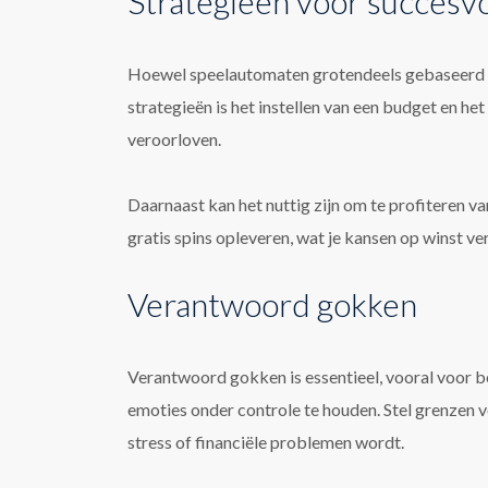
Strategieën voor succesvo
Hoewel speelautomaten grotendeels gebaseerd zijn
strategieën is het instellen van een budget en he
veroorloven.
Daarnaast kan het nuttig zijn om te profiteren 
gratis spins opleveren, wat je kansen op winst v
Verantwoord gokken
Verantwoord gokken is essentieel, vooral voor be
emoties onder controle te houden. Stel grenzen v
stress of financiële problemen wordt.