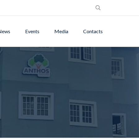
News
Events
Media
Contacts