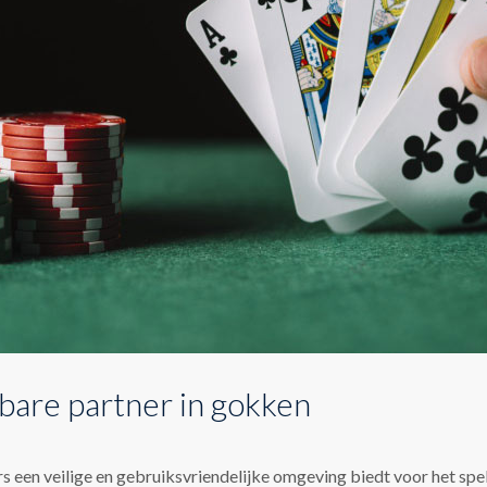
bare partner in gokken
ers een veilige en gebruiksvriendelijke omgeving biedt voor het s