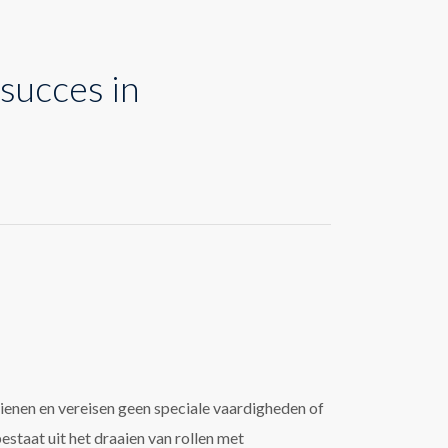
succes in
edienen en vereisen geen speciale vaardigheden of
staat uit het draaien van rollen met