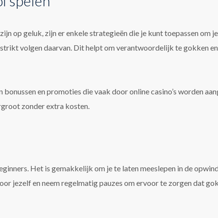
l spelen
 op geluk, zijn er enkele strategieën die je kunt toepassen om je
t strikt volgen daarvan. Dit helpt om verantwoordelijk te gokken en
van bonussen en promoties die vaak door online casino’s worden a
ergroot zonder extra kosten.
ginners. Het is gemakkelijk om je te laten meeslepen in de opwindi
oor jezelf en neem regelmatig pauzes om ervoor te zorgen dat gokke