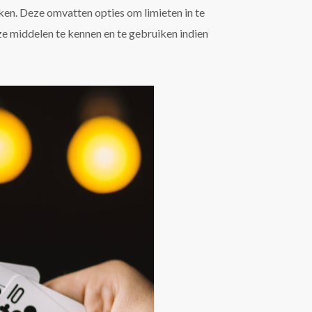
ken. Deze omvatten opties om limieten in te
ze middelen te kennen en te gebruiken indien