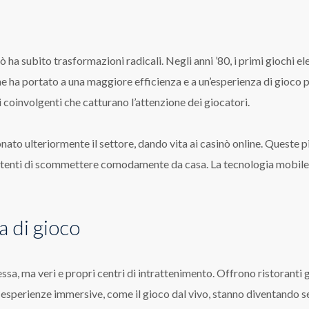
ò ha subito trasformazioni radicali. Negli anni ’80, i primi giochi e
 ha portato a una maggiore efficienza e a un’esperienza di gioco 
 coinvolgenti che catturano l’attenzione dei giocatori.
zionato ulteriormente il settore, dando vita ai casinò online. Ques
 utenti di scommettere comodamente da casa. La tecnologia mobile 
a di gioco
ssa, ma veri e propri centri di intrattenimento. Offrono ristoranti
Le esperienze immersive, come il gioco dal vivo, stanno diventando 