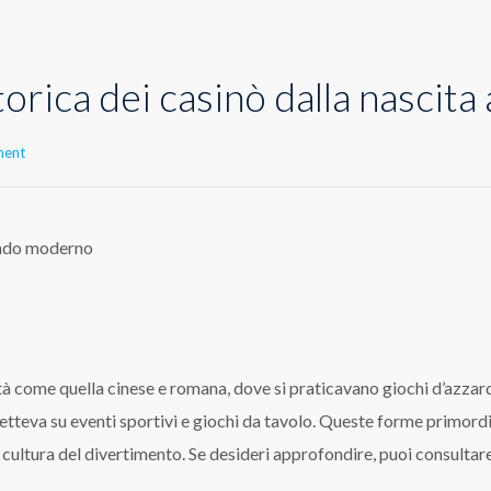
torica dei casinò dalla nasci
ment
mondo moderno
tà come quella cinese e romana, dove si praticavano giochi d’azzardo i
tteva su eventi sportivi e giochi da tavolo. Queste forme primordia
 cultura del divertimento. Se desideri approfondire, puoi consultar