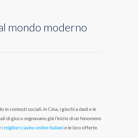
ta al mondo moderno
n contesti sociali. In Cina, i giochi a dadi e le
li di gioco segnavano già l’inizio di un fenomeno
e
i migliori casino online italiani
e le loro offerte.