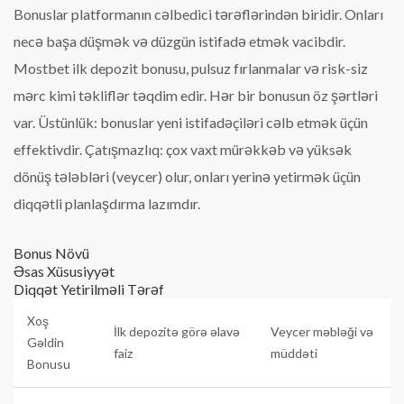
Bonuslar platformanın cəlbedici tərəflərindən biridir. Onları
necə başa düşmək və düzgün istifadə etmək vacibdir.
Mostbet ilk depozit bonusu, pulsuz fırlanmalar və risk-siz
mərc kimi təkliflər təqdim edir. Hər bir bonusun öz şərtləri
var. Üstünlük: bonuslar yeni istifadəçiləri cəlb etmək üçün
effektivdir. Çatışmazlıq: çox vaxt mürəkkəb və yüksək
dönüş tələbləri (veycer) olur, onları yerinə yetirmək üçün
diqqətli planlaşdırma lazımdır.
Bonus Növü
Əsas Xüsusiyyət
Diqqət Yetirilməli Tərəf
Xoş
İlk depozitə görə əlavə
Veycer məbləği və
Gəldin
faiz
müddəti
Bonusu