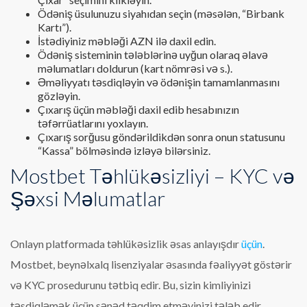
Ödəniş üsulunuzu siyahıdan seçin (məsələn, “Birbank
Kartı”).
İstədiyiniz məbləği AZN ilə daxil edin.
Ödəniş sisteminin tələblərinə uyğun olaraq əlavə
məlumatları doldurun (kart nömrəsi və s.).
Əməliyyatı təsdiqləyin və ödənişin tamamlanmasını
gözləyin.
Çıxarış üçün məbləği daxil edib hesabınızın
təfərrüatlarını yoxlayın.
Çıxarış sorğusu göndərildikdən sonra onun statusunu
“Kassa” bölməsində izləyə bilərsiniz.
Mostbet Təhlükəsizliyi – KYC və
Şəxsi Məlumatlar
Onlayn platformada təhlükəsizlik əsas anlayışdır
üçün
.
Mostbet, beynəlxalq lisenziyalar əsasında fəaliyyət göstərir
və KYC prosedurunu tətbiq edir. Bu, sizin kimliyinizi
təsdiqləmək üçün sənəd təqdim etməyinizi tələb edir.