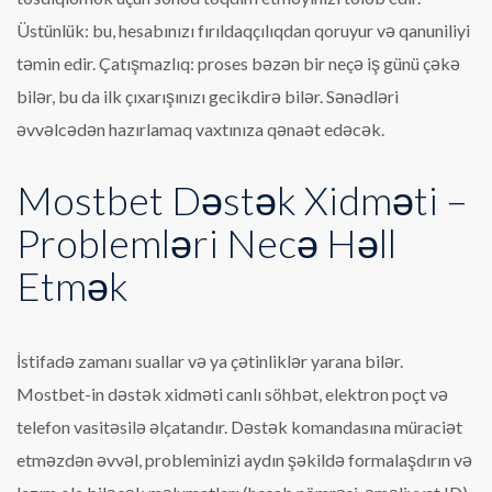
Üstünlük: bu, hesabınızı fırıldaqçılıqdan qoruyur və qanuniliyi
təmin edir. Çatışmazlıq: proses bəzən bir neçə iş günü çəkə
bilər, bu da ilk çıxarışınızı gecikdirə bilər. Sənədləri
əvvəlcədən hazırlamaq vaxtınıza qənaət edəcək.
Mostbet Dəstək Xidməti –
Problemləri Necə Həll
Etmək
İstifadə zamanı suallar və ya çətinliklər yarana bilər.
Mostbet-in dəstək xidməti canlı söhbət, elektron poçt və
telefon vasitəsilə əlçatandır. Dəstək komandasına müraciət
etməzdən əvvəl, probleminizi aydın şəkildə formalaşdırın və