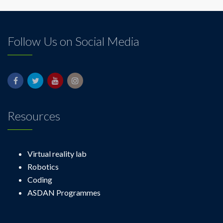
Follow Us on Social Media
Resources
Virtual reality lab
Robotics
Coding
ASDAN Programmes