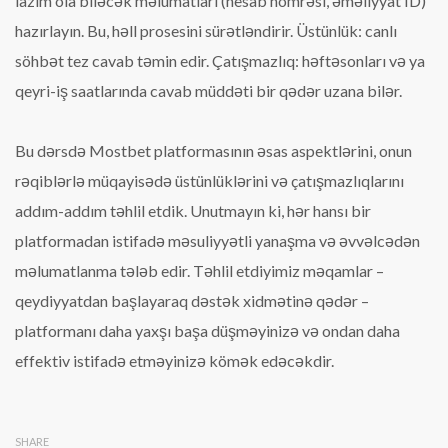
lazım ola biləcək məlumatları (hesab nömrəsi, əməliyyat ID)
hazırlayın. Bu, həll prosesini sürətləndirir. Üstünlük: canlı
söhbət tez cavab təmin edir. Çatışmazlıq: həftəsonları və ya
qeyri-iş saatlarında cavab müddəti bir qədər uzana bilər.
Bu dərsdə Mostbet platformasının əsas aspektlərini, onun
rəqiblərlə müqayisədə üstünlüklərini və çatışmazlıqlarını
addım-addım təhlil etdik. Unutmayın ki, hər hansı bir
platformadan istifadə məsuliyyətli yanaşma və əvvəlcədən
məlumatlanma tələb edir. Təhlil etdiyimiz məqamlar –
qeydiyyatdan başlayaraq dəstək xidmətinə qədər –
platformanı daha yaxşı başa düşməyinizə və ondan daha
effektiv istifadə etməyinizə kömək edəcəkdir.
SHARE