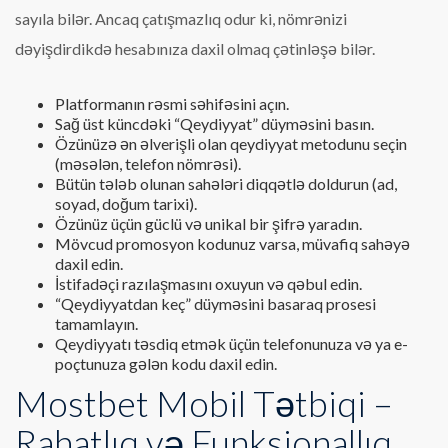
sayıla bilər. Ancaq çatışmazlıq odur ki, nömrənizi
dəyişdirdikdə hesabınıza daxil olmaq çətinləşə bilər.
Platformanın rəsmi səhifəsini açın.
Sağ üst küncdəki “Qeydiyyat” düyməsini basın.
Özünüzə ən əlverişli olan qeydiyyat metodunu seçin
(məsələn, telefon nömrəsi).
Bütün tələb olunan sahələri diqqətlə doldurun (ad,
soyad, doğum tarixi).
Özünüz üçün güclü və unikal bir şifrə yaradın.
Mövcud promosyon kodunuz varsa, müvafiq sahəyə
daxil edin.
İstifadəçi razılaşmasını oxuyun və qəbul edin.
“Qeydiyyatdan keç” düyməsini basaraq prosesi
tamamlayın.
Qeydiyyatı təsdiq etmək üçün telefonunuza və ya e-
poçtunuza gələn kodu daxil edin.
Mostbet Mobil Tətbiqi –
Rahatlıq və Funksionallıq