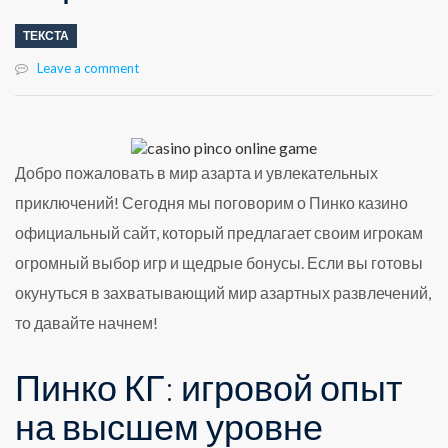
ТЕКСТА
Leave a comment
Добро пожаловать в мир азарта и увлекательных
приключений! Сегодня мы поговорим о Пинко казино
официальный сайт, который предлагает своим игрокам
огромный выбор игр и щедрые бонусы. Если вы готовы
окунуться в захватывающий мир азартных развлечений,
то давайте начнем!
Пинко КГ: игровой опыт
на высшем уровне