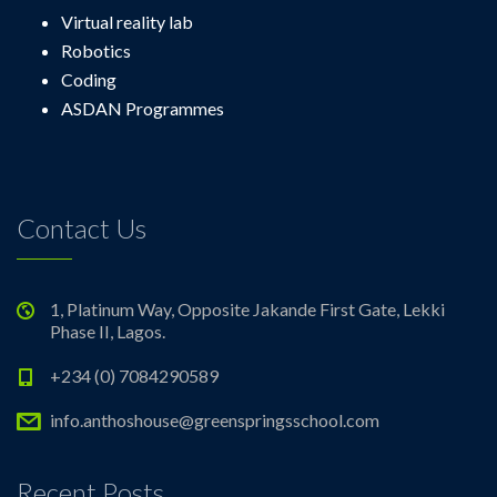
Virtual reality lab
Robotics
Coding
ASDAN Programmes
Contact Us
1, Platinum Way, Opposite Jakande First Gate, Lekki
Phase II, Lagos.
+234 (0) 7084290589
info.anthoshouse@greenspringsschool.com
Recent Posts