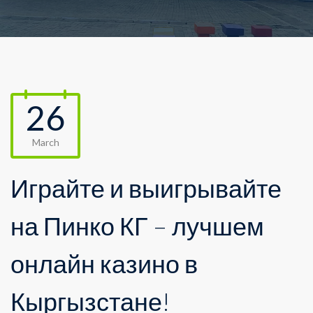
26
March
Играйте и выигрывайте
на Пинко КГ – лучшем
онлайн казино в
Кыргызстане!