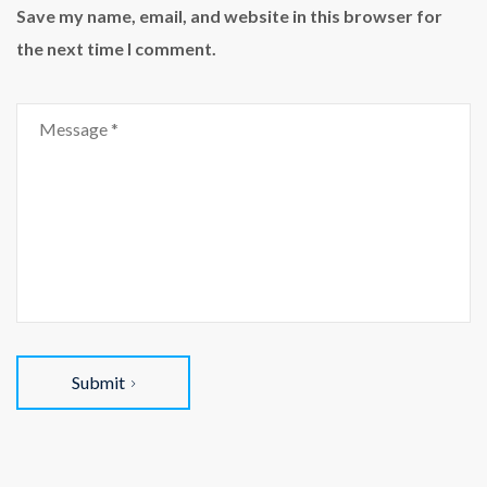
Save my name, email, and website in this browser for
the next time I comment.
Submit