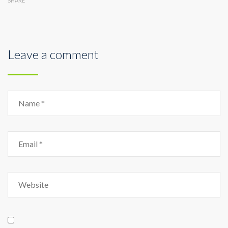
SHARE
Leave a comment