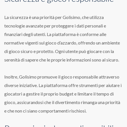
La sicurezza è una priorità per Golisimo, che utilizza
tecnologie avanzate per proteggere i dati personali e
finanziari degli utenti. La piattaforma è conforme alle
normative vigenti sul gioco d’azzardo, offrendo un ambiente
di gioco sicuro e protetto. Ogni utente può giocare con la
serenità di sapere che le proprie informazioni sono al sicuro.
Inoltre, Golisimo promuove il gioco responsabile attraverso
diverse iniziative. La piattaforma offre strumenti per aiutare i
giocatori a gestire il proprio budget e limitare il tempo di
gioco, assicurandosi che il divertimento rimanga una priorità
e che non ci siano comportamenti rischiosi.