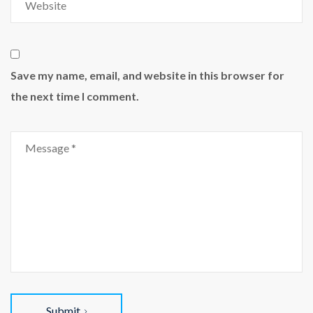
Save my name, email, and website in this browser for
the next time I comment.
Submit