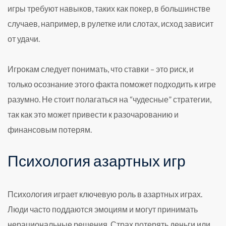
игры требуют навыков, таких как покер, в большинстве
случаев, например, в рулетке или слотах, исход зависит
от удачи.
Игрокам следует понимать, что ставки – это риск, и
только осознание этого факта поможет подходить к игре
разумно. Не стоит полагаться на “чудесные” стратегии,
так как это может привести к разочарованию и
финансовым потерям.
Психология азартных игр
Психология играет ключевую роль в азартных играх.
Люди часто поддаются эмоциям и могут принимать
нерациональные решения. Страх потерять деньги или