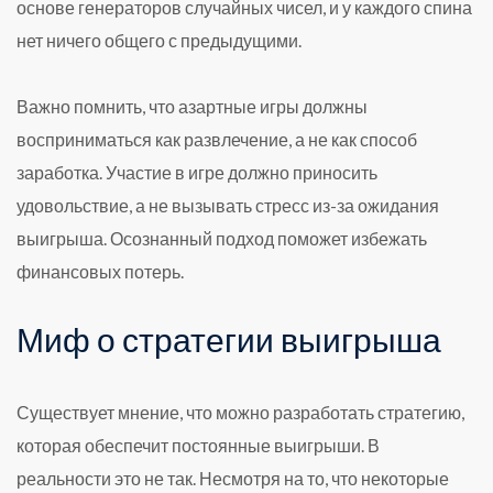
основе генераторов случайных чисел, и у каждого спина
нет ничего общего с предыдущими.
Важно помнить, что азартные игры должны
восприниматься как развлечение, а не как способ
заработка. Участие в игре должно приносить
удовольствие, а не вызывать стресс из-за ожидания
выигрыша. Осознанный подход поможет избежать
финансовых потерь.
Миф о стратегии выигрыша
Существует мнение, что можно разработать стратегию,
которая обеспечит постоянные выигрыши. В
реальности это не так. Несмотря на то, что некоторые