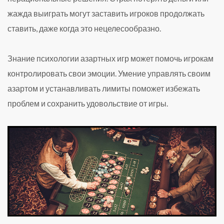
жажда выиграть могут заставить игроков продолжать
ставить, даже когда это нецелесообразно.
Знание психологии азартных игр может помочь игрокам
контролировать свои эмоции. Умение управлять своим
азартом и устанавливать лимиты поможет избежать
проблем и сохранить удовольствие от игры.