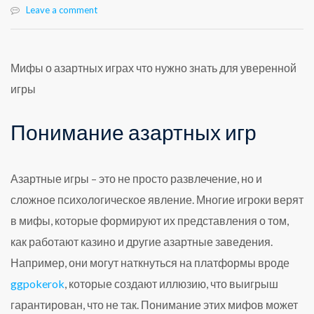
Leave a comment
Мифы о азартных играх что нужно знать для уверенной
игры
Понимание азартных игр
Азартные игры – это не просто развлечение, но и
сложное психологическое явление. Многие игроки верят
в мифы, которые формируют их представления о том,
как работают казино и другие азартные заведения.
Например, они могут наткнуться на платформы вроде
ggpokerok
, которые создают иллюзию, что выигрыш
гарантирован, что не так. Понимание этих мифов может