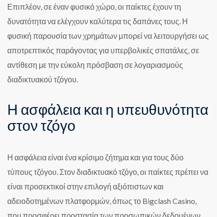
Επιπλέον, σε έναν φυσικό χώρο, οι παίκτες έχουν τη
δυνατότητα να ελέγχουν καλύτερα τις δαπάνες τους. Η
φυσική παρουσία των χρημάτων μπορεί να λειτουργήσει ως
αποτρεπτικός παράγοντας για υπερβολικές σπατάλες, σε
αντίθεση με την εύκολη πρόσβαση σε λογαριασμούς
διαδικτυακού τζόγου.
Η ασφάλεια και η υπευθυνότητα
στον τζόγο
Η ασφάλεια είναι ένα κρίσιμο ζήτημα και για τους δύο
τύπους τζόγου. Στον διαδικτυακό τζόγο, οι παίκτες πρέπει να
είναι προσεκτικοί στην επιλογή αξιόπιστων και
αδειοδοτημένων πλατφορμών, όπως το Bigclash Casino,
που προσφέρει προστασία των προσωπικών δεδομένων