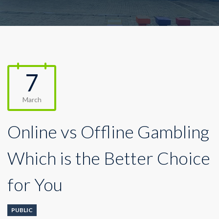
7
March
Online vs Offline Gambling
Which is the Better Choice
for You
PUBLIC