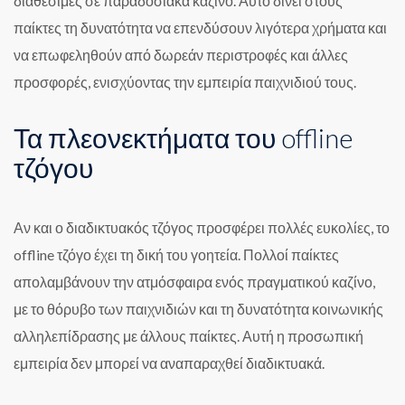
διαθέσιμες σε παραδοσιακά καζίνο. Αυτό δίνει στους
παίκτες τη δυνατότητα να επενδύσουν λιγότερα χρήματα και
να επωφεληθούν από δωρεάν περιστροφές και άλλες
προσφορές, ενισχύοντας την εμπειρία παιχνιδιού τους.
Τα πλεονεκτήματα του offline
τζόγου
Αν και ο διαδικτυακός τζόγος προσφέρει πολλές ευκολίες, το
offline τζόγο έχει τη δική του γοητεία. Πολλοί παίκτες
απολαμβάνουν την ατμόσφαιρα ενός πραγματικού καζίνο,
με το θόρυβο των παιχνιδιών και τη δυνατότητα κοινωνικής
αλληλεπίδρασης με άλλους παίκτες. Αυτή η προσωπική
εμπειρία δεν μπορεί να αναπαραχθεί διαδικτυακά.