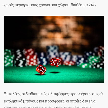
χωρίς περιορισμούς χρόνου και χώρου, διαθέσιμα 24/7.
Επιπλέον, οι διαδικτυακές πλατφόρμες προσφέρουν συχνά
εκπληκτικά μπόνους και προσφορές, οι οποίες δεν είναι