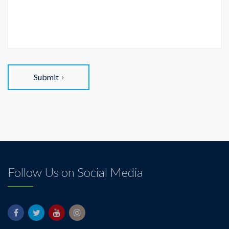
Submit
Follow Us on Social Media