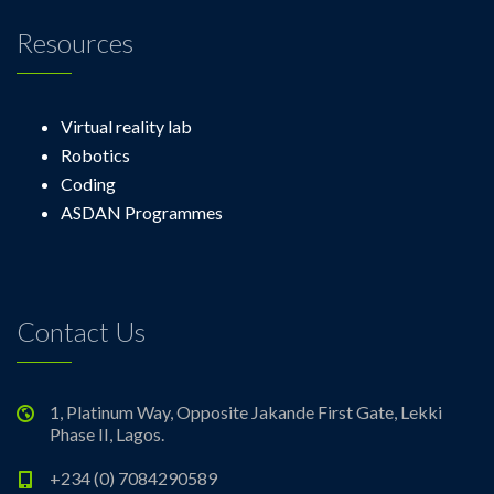
Resources
Virtual reality lab
Robotics
Coding
ASDAN Programmes
Contact Us
1, Platinum Way, Opposite Jakande First Gate, Lekki
Phase II, Lagos.
+234 (0) 7084290589