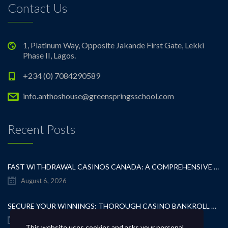
Contact Us
1, Platinum Way, Opposite Jakande First Gate, Lekki
Phase II, Lagos.
+234 (0) 7084290589
info.anthoshouse@greenspringsschool.com
Recent Posts
FAST WITHDRAWAL CASINOS CANADA: A COMPREHENSIVE REVIEW OF TOP PAYMENT METHODS FOR INSTANT
August 6, 2026
SECURE YOUR WINNINGS: THOROUGH CASINO BANKROLL MANAGEMENT TIPS
August 6, 2026
This website uses cookies and asks your personal