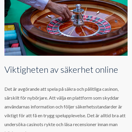
Viktigheten av säkerhet online
Det är avgörande att spela på säkra och pålitliga casinon,
särskilt för nybörjare. Att välja en plattform som skyddar
användarnas information och följer säkerhetsstandarder är
viktigt för att få en trygg spelupplevelse. Det är alltid bra att
undersöka casinots rykte och läsa recensioner innan man