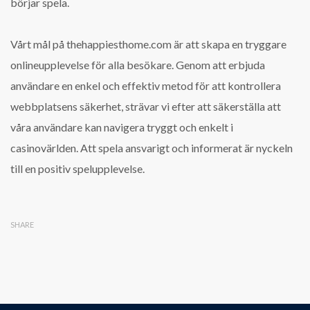
börjar spela.
Vårt mål på thehappiesthome.com är att skapa en tryggare
onlineupplevelse för alla besökare. Genom att erbjuda
användare en enkel och effektiv metod för att kontrollera
webbplatsens säkerhet, strävar vi efter att säkerställa att
våra användare kan navigera tryggt och enkelt i
casinovärlden. Att spela ansvarigt och informerat är nyckeln
till en positiv spelupplevelse.
SHARE