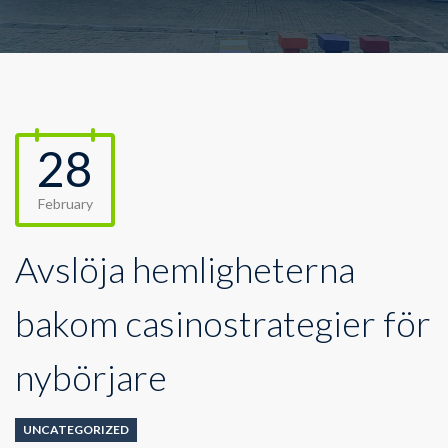
28
February
Avslöja hemligheterna
bakom casinostrategier för
nybörjare
UNCATEGORIZED