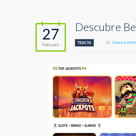
Descubre Bet
27
Leave a com
ТЕКСТА
February