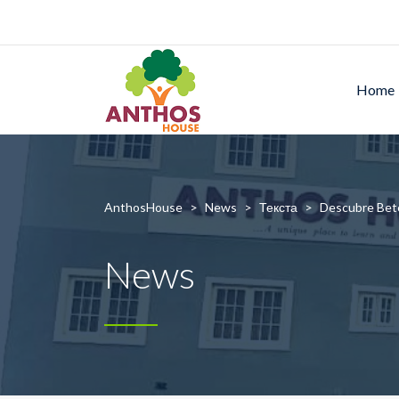
Home
AnthosHouse
>
News
>
Текста
>
Descubre Betcr
News