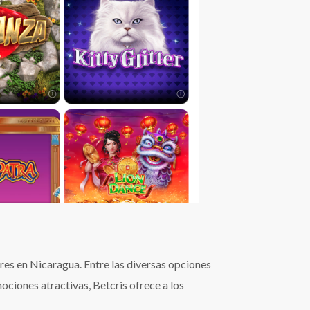
ares en Nicaragua. Entre las diversas opciones
ociones atractivas, Betcris ofrece a los