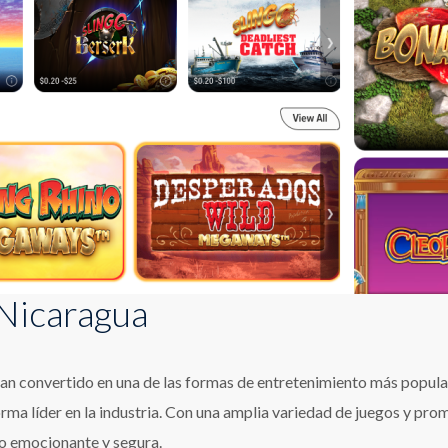
Nicaragua
e han convertido en una de las formas de entretenimiento más popul
ma líder en la industria. Con una amplia variedad de juegos y prom
go emocionante y segura.