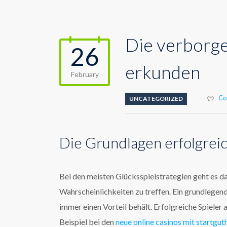
Die verborge
26
erkunden
February
Co
UNCATEGORIZED
Die Grundlagen erfolgrei
Bei den meisten Glücksspielstrategien geht es 
Wahrscheinlichkeiten zu treffen. Ein grundlegende
immer einen Vorteil behält. Erfolgreiche Spieler
Beispiel bei den
neue online casinos mit startgu