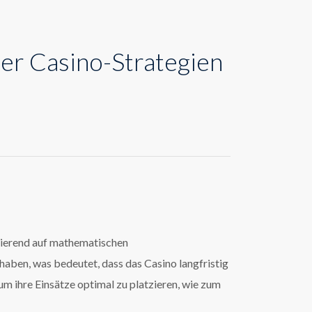
er Casino-Strategien
sierend auf mathematischen
 haben, was bedeutet, dass das Casino langfristig
um ihre Einsätze optimal zu platzieren, wie zum