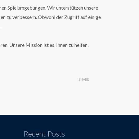
nen Spielumgebungen. Wir unterstützen unsere
en zu verbessern. Obwohl der Zugriff auf einige
.
en. Unsere Mission ist es, Ihnen zu helfen,
SHARE
Recent Posts