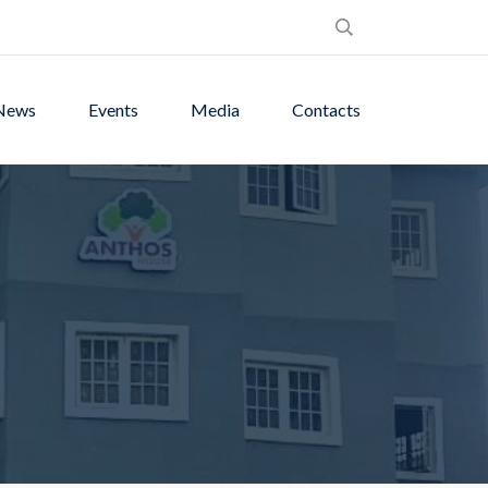
News
Events
Media
Contacts