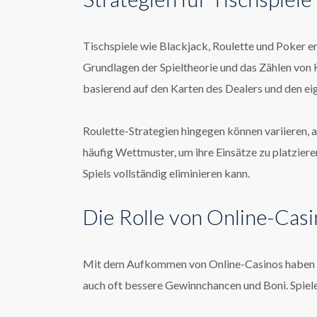
Tischspiele wie Blackjack, Roulette und Poker er
Grundlagen der Spieltheorie und das Zählen von 
basierend auf den Karten des Dealers und den ei
Roulette-Strategien hingegen können variieren, 
häufig Wettmuster, um ihre Einsätze zu platziere
Spiels vollständig eliminieren kann.
Die Rolle von Online-Cas
Mit dem Aufkommen von Online-Casinos haben sich
auch oft bessere Gewinnchancen und Boni. Spiel