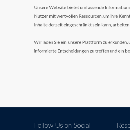
Unsere Website bietet umfassende Informatione
Nutzer mit wertvollen Ressourcen, um ihre Kennt
Inhalte derzeit eingeschränkt sein kann, arbeiten
Wir laden Sie ein, unsere Plattform zu erkunden,
informierte Entscheidungen zu treffen und ein be
Follow Us on Social
Res