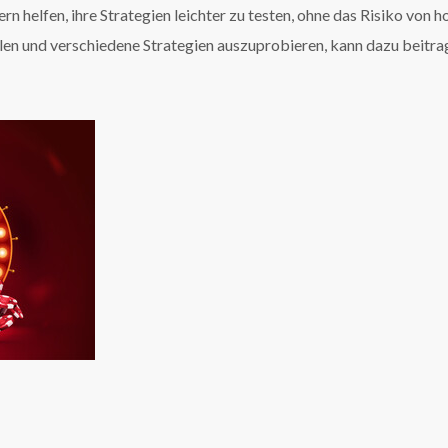
n helfen, ihre Strategien leichter zu testen, ohne das Risiko von 
len und verschiedene Strategien auszuprobieren, kann dazu beitra