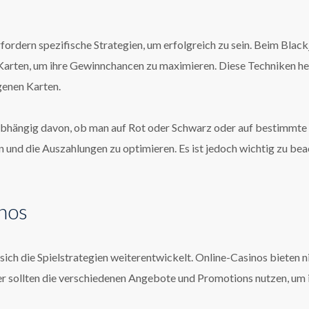
fordern spezifische Strategien, um erfolgreich zu sein. Beim Blackj
Karten, um ihre Gewinnchancen zu maximieren. Diese Techniken hel
genen Karten.
abhängig davon, ob man auf Rot oder Schwarz oder auf bestimmte 
n und die Auszahlungen zu optimieren. Es ist jedoch wichtig zu bea
inos
 die Spielstrategien weiterentwickelt. Online-Casinos bieten nich
er sollten die verschiedenen Angebote und Promotions nutzen, um