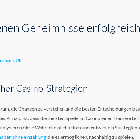
nen Geheimnisse erfolgreich
on
mments Off
Die
verborgenen
Geheimnisse
cher Casino-Strategien
erfolgreicher
Casino-
Strategien
erkunden
darum, die Chancen zu verstehen und die besten Entscheidungen ba
s Prinzip ist, dass die meisten Spiele im Casino einen Hausvorteil
 analysieren diese Wahrscheinlichkeiten und entwickeln Strategien, 
thaben ohne einzahlung
die es ermöglichen, nachhaltig zu spielen.