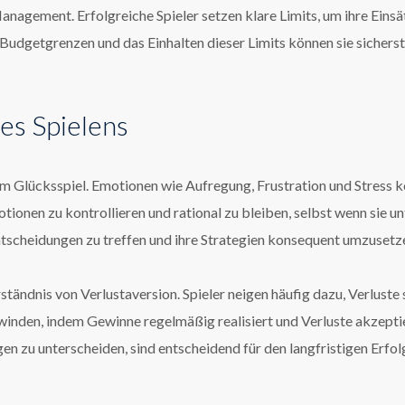
anagement. Erfolgreiche Spieler setzen klare Limits, um ihre Einsä
udgetgrenzen und das Einhalten dieser Limits können sie sicherstel
es Spielens
 im Glücksspiel. Emotionen wie Aufregung, Frustration und Stress 
motionen zu kontrollieren und rational zu bleiben, selbst wenn sie 
Entscheidungen zu treffen und ihre Strategien konsequent umzusetz
ständnis von Verlustaversion. Spieler neigen häufig dazu, Verlust
winden, indem Gewinne regelmäßig realisiert und Verluste akzeptie
n zu unterscheiden, sind entscheidend für den langfristigen Erfol