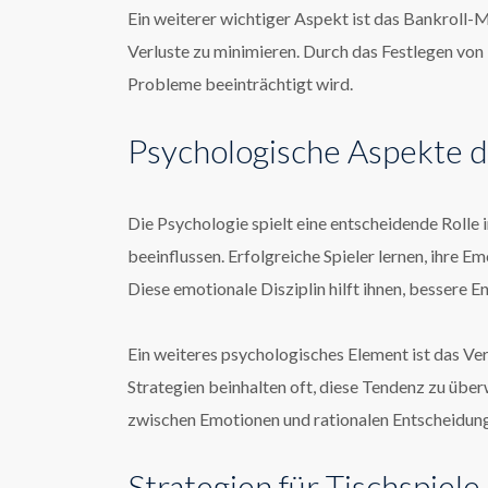
Ein weiterer wichtiger Aspekt ist das Bankroll-M
Verluste zu minimieren. Durch das Festlegen von B
Probleme beeinträchtigt wird.
Psychologische Aspekte d
Die Psychologie spielt eine entscheidende Rolle
beeinflussen. Erfolgreiche Spieler lernen, ihre E
Diese emotionale Disziplin hilft ihnen, bessere 
Ein weiteres psychologisches Element ist das Ver
Strategien beinhalten oft, diese Tendenz zu über
zwischen Emotionen und rationalen Entscheidunge
Strategien für Tischspiele